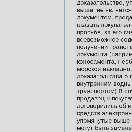
доказательство, у
выше, не являетс
документом, прод
оказать покупател
просьбе, за его сч
всевозможное сод
получении трансп
документа (наприм
коносамента, нео
морской накладно
доказательства о 
внутренним водн
транспортом).В сл
продавец и покупа
договорились об 
средств электронн
упомянутые выше
могут быть замен