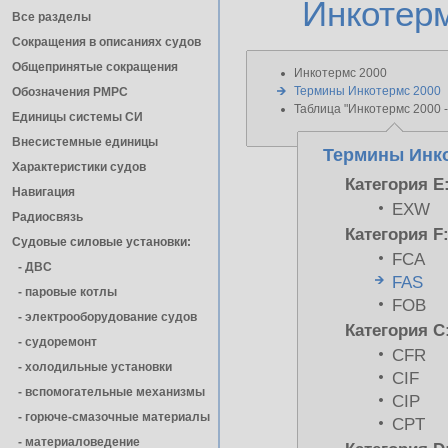
Инкотерм
Все разделы
Сокращения в описаниях судов
Общепринятые сокращения
Инкотермс 2000
Термины Инкотермс 2000
Обозначения РМРС
Таблица "Инкотермс 2000 
Единицы cистемы СИ
Внесистемные единицы
Термины Инко
Характеристики судов
Категория E
Навигация
EXW
Радиосвязь
Категория F
Судовые силовые установки:
FCA
- ДВС
FAS
- паровые котлы
FOB
- электрооборудование судов
Категория C
- cудоремонт
CFR
- холодильные установки
CIF
- вспомогательные механизмы
CIP
- горюче-смазочные материалы
CPT
- материаловедение