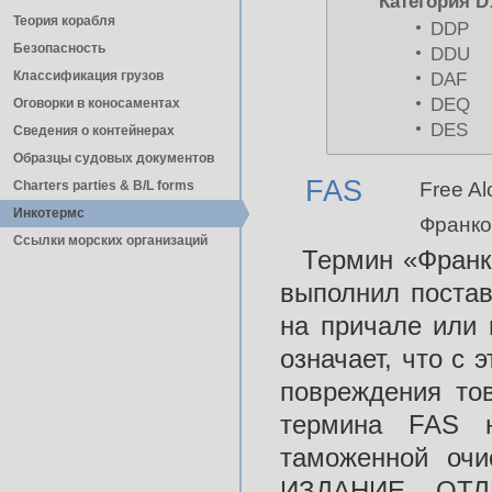
Категория D
Теория корабля
DDP
Безопасность
DDU
Классификация грузов
DAF
DEQ
Оговорки в коносаментах
DES
Сведения о контейнерах
Образцы судовых документов
FAS
Charters parties & B/L forms
Free Al
Инкотермс
Франко 
Ссылки морских организаций
Термин «Франко
выполнил постав
на причале или 
означает, что с 
повреждения то
термина FAS н
таможенной оч
ИЗДАНИЕ ОТ