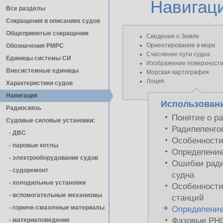
Навигац
Все разделы
Сокращения в описаниях судов
Общепринятые сокращения
Сведения о Земле
Ориентирование в море
Обозначения РМРС
Счисление пути судна
Единицы cистемы СИ
Изображение поверхности
Внесистемные единицы
Морская картография
Лоция
Характеристики судов
Навигация
Использовани
Радиосвязь
Понятие о р
Судовые силовые установки:
Радипеленго
- ДВС
Особенности
- паровые котлы
Определение
- электрооборудование судов
Ошибки ради
- cудоремонт
судна
- холодильные установки
Особенности
- вспомогательные механизмы
станций
- горюче-смазочные материалы
Определение
Фазовые РН
- материаловедение