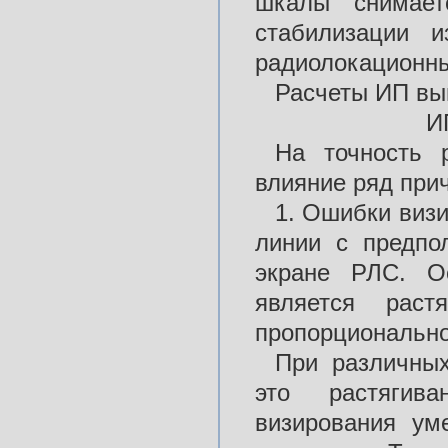
шкалы снимает
стабилизации 
радиолокационны
Расчеты ИП вы
И
На точность р
влияние ряд при
1. Ошибки виз
линии с предпо
экране РЛС. О
является раст
пропорционально
При различных
это растягив
визирования ум