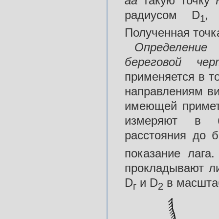
аа
такую точку
радиусом D
1
Полученная точ
Определени
береговой
чер
применяется в т
направлениям ви
имеющей примет
измеряют в бы
расстояния до 
показание лага
прокладывают ли
D
и D
в масштаб
г
2