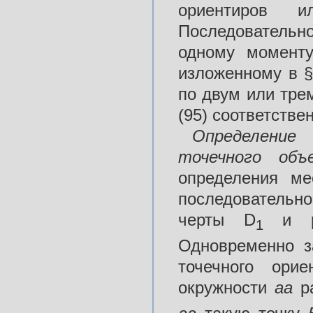
ориентиров и
Последовательно
одному моменту
изложенному в §
по двум или тре
(95) соответстве
Определени
точечного
объ
определения ме
последовательн
черты D
и 
1
Одновременно з
точечного ори
окружности
аа
р