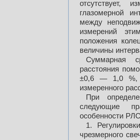
отсутствует, и
глазомерной ин
между неподвиж
измерений эти
положения колец
величины интерв
Суммарная с
расстояния помо
±0,6 — 1,0 %,
измеренного рас
При определе
следующие пра
особенности РЛС
1. Регулировк
чрезмерного све