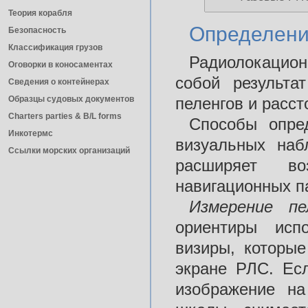
Теория корабля
Определени
Безопасность
Классификация грузов
Радиолокацион
Оговорки в коносаментах
собой результа
Сведения о контейнерах
Образцы судовых документов
пеленгов и расст
Charters parties & B/L forms
Способы опре
Инкотермс
визуальных наб
Ссылки морских организаций
расширяет в
навигационных п
Измерение
п
ориентиры исп
визиры, которы
экране РЛС. Ес
изображение на