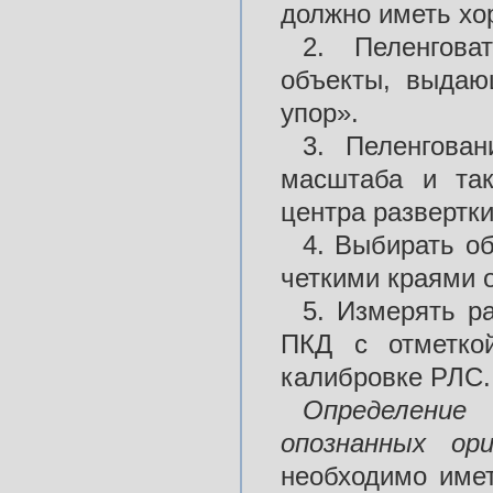
должно иметь хо
2. Пеленгова
объекты, выдаю
упор».
3. Пеленгова
масштаба и так
центра развертки
4. Выбирать о
четкими краями о
5. Измерять р
ПКД с отметкой
калибровке РЛС.
Определени
опознанных
ор
необходимо име