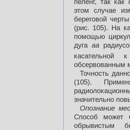
пеленг, так как
этом случае из
береговой черт
(рис. 105). На 
помощью циркул
дуга
аа
радиус
касательной 
обсервованным м
Точность данн
(105). Приме
радиолокацион
значительно пов
Опознание
ме
Способ может 
обрывистым б