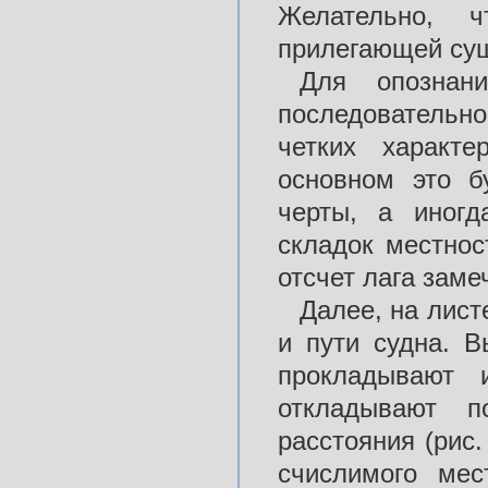
Желательно, 
прилегающей суш
Для опозна
последовательн
четких характе
основном это б
черты, а иногд
складок местнос
отсчет лага зам
Далее, на лист
и пути судна. 
прокладывают 
откладывают 
расстояния (рис.
счислимого мес