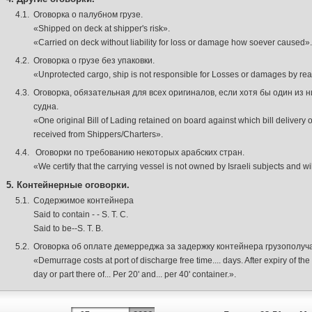
4.1.
Оговорка о палубном грузе.
«Shipped on deck at shipper's risk».
«Carried on deck without liability for loss or damage how soever caused».
4.2.
Оговорка о грузе без упаковки.
«Unprotected cargo, ship is not responsible for Losses or damages by reas
4.3.
Оговорка, обязательная для всех оригиналов, если хотя бы один из 
судна.
«One original Bill of Lading retained on board against which bill delivery
received from Shippers/Charters».
4.4.
Оговорки по требованию некоторых арабских стран.
«We certify that the carrying vessel is not owned by Israeli subjects and will 
5. Контейнерные оговорки.
5.1.
Содержимое контейнера
Said to contain - - S. T. C.
Said to be--S. T. B.
5.2.
Оговорка об оплате демерреджа за задержку контейнера грузополуч
«Demurrage costs at port of discharge free time.... days. After expiry of th
day or part there of... Per 20' and... per 40' container.».