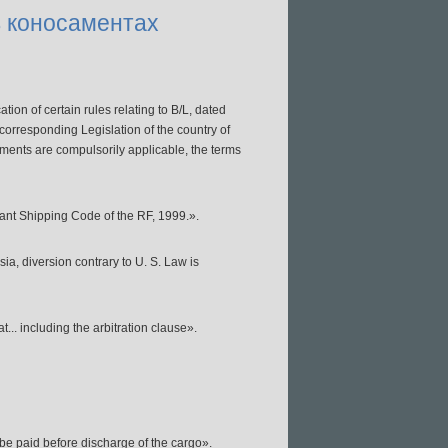
в коносаментах
ion of certain rules relating to B/L, dated
corresponding Legislation of the country of
tments are compulsorily applicable, the terms
chant Shipping Code of the RF, 1999.».
a, diversion contrary to U. S. Law is
t... including the arbitration clause».
 be paid before discharge of the cargo».