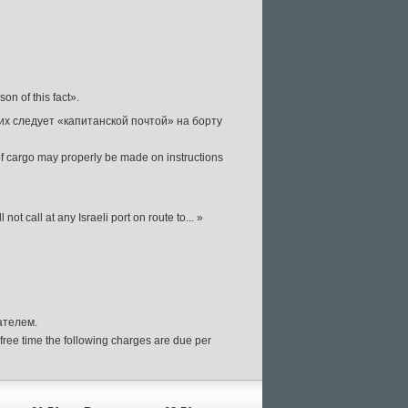
on of this fact».
них следует «капитанской почтой» на борту
 of cargo may properly be made on instructions
not call at any Israeli port on route to... »
ателем.
e free time the following charges are due per