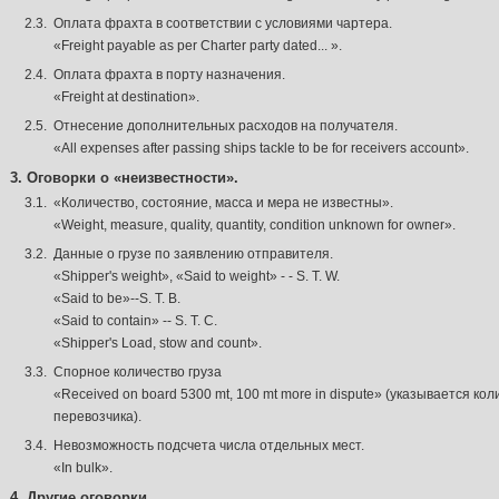
2.3.
Оплата фрахта в соответствии с условиями чартера.
«Freight payable as per Charter party dated... ».
2.4.
Оплата фрахта в порту назначения.
«Freight at destination».
2.5.
Отнесение дополнительных расходов на получателя.
«All expenses after passing ships tackle to be for receivers account».
3. Оговорки о «неизвестности».
3.1.
«Количество, состояние, масса и мера не известны».
«Weight, measure, quality, quantity, condition unknown for owner».
3.2.
Данные о грузе по заявлению отправителя.
«Shipper's weight», «Said to weight» - - S. T. W.
«Said to be»--S. T. B.
«Said to contain» -- S. T. C.
«Shipper's Load, stow and count».
3.3.
Спорное количество груза
«Received on board 5300 mt, 100 mt more in dispute» (указывается ко
перевозчика).
3.4.
Невозможность подсчета числа отдельных мест.
«In bulk».
4. Другие оговорки.