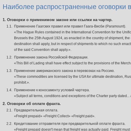
Наиболее распространенные оговорки 
1. Оговорки о применимом законе или ссылки на чартер.
1.1.
Применение Гаагских правил или правил Гаага-Висби (Paramount).
«The Hague Rules contained in the International Convention for the Unificat
Brussels the 25th August 1924, as enacted in the country of shipment, the 
destination shall apply, but in respect of shipments to which no such enac
of the said Convention shall apply.».
1.2.
Применение закона Российской Федерации.
«This Bill of Lading shall have effect subject to the provisions of the Mer
1.3.
Применение американского закона в перевозках на Россию.
«These commodities are licensed by the USA for ultimate destination, Russi
prohibit.».
1.4.
Применение к коносаменту условий чартера.
«Subject all terms, conditions and exceptions of the Charter party dated... a
2. Оговорки об оплате фрахта.
2.1.
Предварительная оплата.
«Freight prepaid» «Freight Collect» «Freight paid».
2.2.
Кредитование отправителя при предварительной оплате фрахта.
«Freight prepaid doesn't mean that freight was actually paid. Freight must