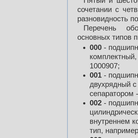
Пятый и шесто
сочетании с чет
разновидность п
Перечень обо
основных типов 
000
- подшипн
комплектный, 
1000907;
001
- подшипн
двухрядный с
сепаратором -
002
- подшипн
цилиндрическ
внутреннем ко
тип, например