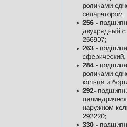
роликами одн
сепаратором,
256
- подшипн
двухрядный с
256907;
263
- подшипн
сферический,
284
- подшипн
роликами одн
кольце и борт
292
- подшипн
цилиндрическ
наружном коль
292220;
330
- подшипн