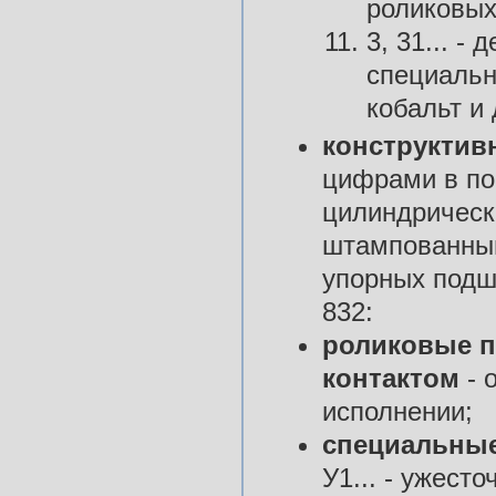
роликовых
3, 31... -
специальн
кобальт и 
конструктив
цифрами в по
цилиндрическ
штампованный
упорных подш
832:
роликовые 
контактом
- 
исполнении;
специальные
У1... - ужест