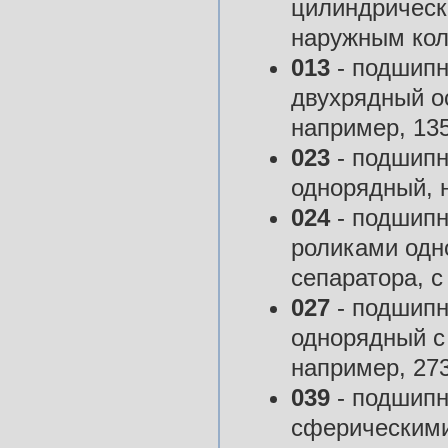
цилиндрическ
наружным кол
013
- подшипн
двухрядный ос
например, 13
023
- подшипн
однорядный, 
024
- подшипн
роликами одн
сепаратора, с
027
- подшипн
однорядный с 
например, 27
039
- подшипн
сферическими