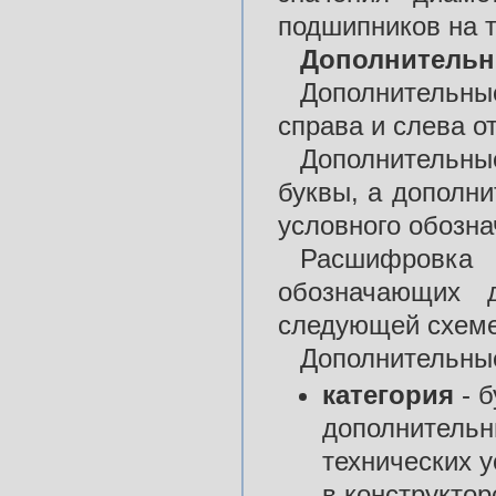
подшипников на т
Дополнительн
Дополнительны
справа и слева о
Дополнительны
буквы, а дополни
условного обозна
Расшифровк
обозначающих д
следующей схеме
Дополнительны
категория
- б
дополнительн
технических у
в конструкто