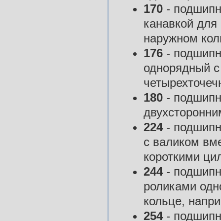
170
- подшипн
канавкой для
наружном кол
176
- подшипн
однорядный с
четырехточеч
180
- подшипн
двухсторонни
224
- подшипн
с валиком вм
короткими ци
244
- подшипн
роликами одн
кольце, напри
254
- подшипн