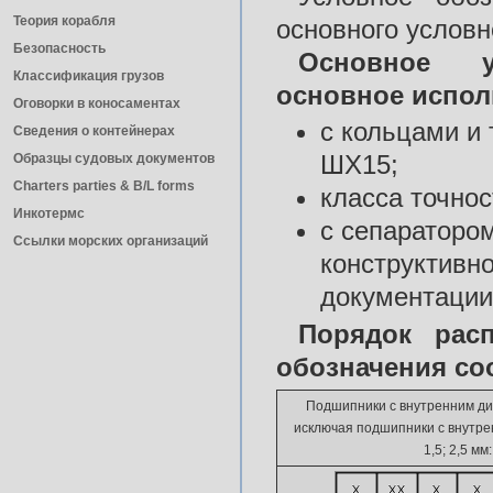
Теория корабля
основного условн
Безопасность
Основное у
Классификация грузов
основное испол
Оговорки в коносаментах
с кольцами и
Сведения о контейнерах
ШХ15;
Образцы судовых документов
Charters parties & B/L forms
класса точнос
Инкотермс
с сепараторо
Ссылки морских организаций
конструктивно
документации
Порядок рас
обозначения со
Подшипники с внутренним ди
исключая подшипники с внутре
1,5; 2,5 мм: