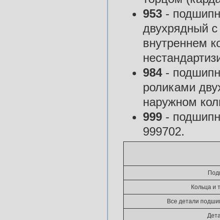
953
- подшипн
двухрядный с
внутреннем ко
нестандартиз
984
- подшипн
роликами дву
наружном кол
999
- подшипн
999702.
Под
Кольца и 
Все детали подшип
Дета