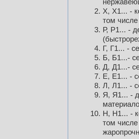
нержавею
Х, Х1... -
том числе
Р, Р1... -
(быстроре
Г, Г1... -
Б, Б1...- 
Д, Д1...- 
Е, Е1... -
Л, Л1... -
Я, Я1... 
материало
Н, Н1... -
том числе
жаропрочн