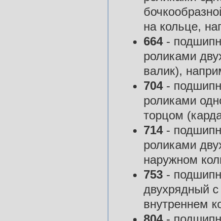
бочкообразно
на кольце, на
664
- подшипн
роликами дву
валик), напри
704
- подшипн
роликами одн
торцом (кард
714
- подшипн
роликами дву
наружном кол
753
- подшипн
двухрядный с
внутреннем ко
804
- подшипн