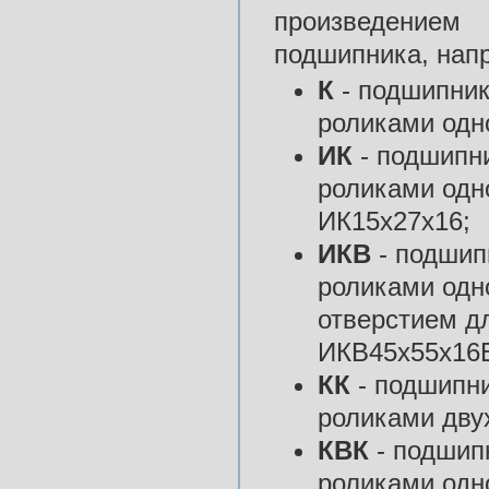
произведением
подшипника, нап
К
- подшипник
роликами одн
ИК
- подшипн
роликами одн
ИК15х27х16;
ИКВ
- подшип
роликами одно
отверстием дл
ИКВ45х55х16
КК
- подшипни
роликами дву
КВК
- подшип
роликами одн