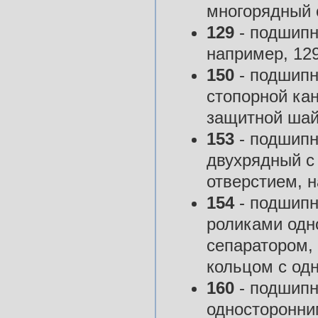
многорядный с
129
- подшипн
например, 12
150
- подшипн
стопорной ка
защитной шай
153
- подшипн
двухрядный с
отверстием, н
154
- подшипн
роликами одн
сепаратором,
кольцом с од
160
- подшипн
односторонни