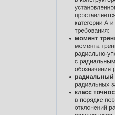
установленном
проставляетс
категории А 
требования;
момент трен
момента трен
радиально-уп
с радиальным
обозначения 
радиальный 
радиальных з
класс точнос
в порядке по
отклонений р