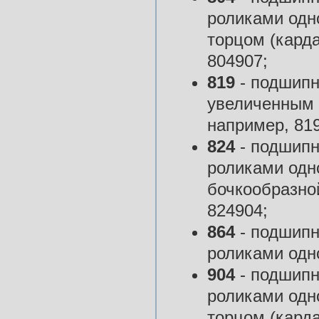
роликами одн
торцом (карда
804907;
819
- подшипн
увеличенным 
например, 81
824
- подшипн
роликами одн
бочкообразно
824904;
864
- подшипн
роликами одн
904
- подшипн
роликами одн
торцом (карда