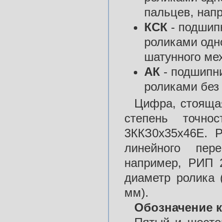
пальцев, нап
КСК
- подшип
роликами одн
шатунного ме
АК
- подшипн
роликами без 
Цифра, стоящая
степень точно
3ККЗ0х35х46Е. 
линейного пер
например, РИП 
диаметр ролика 
мм).
Обозначение 