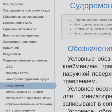
Судоремон
Все разделы
Сокращения в описаниях судов
Общепринятые сокращения
Дефекты подшипников. Оце
Обозначения РМРС
Неисправности втулок цил
Набивки сальниковые. При
Единицы cистемы СИ
Неисправности крышек ци
Внесистемные единицы
Характеристики судов
Обозначени
Навигация
Радиосвязь
Условные обоз
Судовые силовые установки:
клеймением, тра
- ДВС
наружной поверх
- паровые котлы
- электрооборудование судов
травлением.
- cудоремонт
Условное обозн
- холодильные установки
для миниатюр
- вспомогательные механизмы
записывают в соп
- горюче-смазочные материалы
Условное обо
- материаловедение