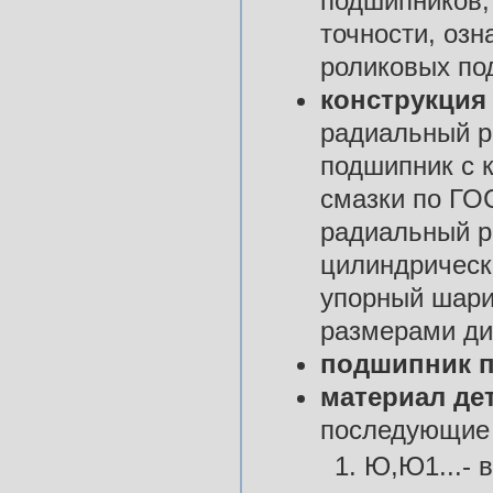
подшипников,
точности, оз
роликовых по
конструкция
радиальный р
подшипник с 
смазки по ГО
радиальный р
цилиндрическ
упорный шари
размерами ди
подшипник 
материал де
последующие 
Ю,Ю1...- 