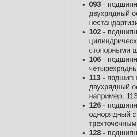
093
- подшипн
двухрядный ос
нестандартиз
102
- подшипн
цилиндрическ
стопорными ш
106
- подшипн
четырехрядны
113
- подшипн
двухрядный о
например, 113
126
- подшипн
однорядный с
трехточечным
128
- подшипн