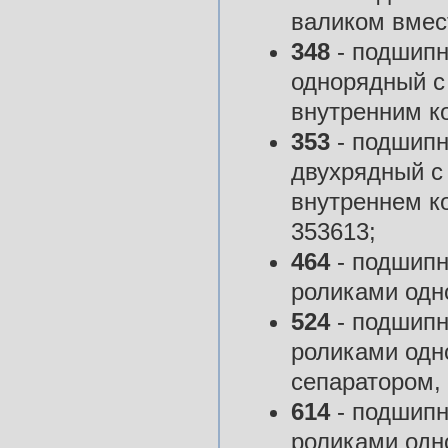
валиком вмес
348
- подшипн
однорядный 
внутренним к
353
- подшипн
двухрядный с
внутреннем ко
353613;
464
- подшипн
роликами одн
524
- подшипн
роликами одн
сепаратором,
614
- подшипн
роликами одн