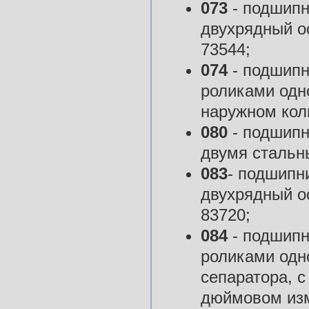
073
- подшипн
двухрядный ос
73544;
074
- подшипн
роликами одн
наружном кол
080
- подшипн
двумя стальн
083
- подшипн
двухрядный о
83720;
084
- подшипн
роликами одн
сепаратора, с
дюймовом изм