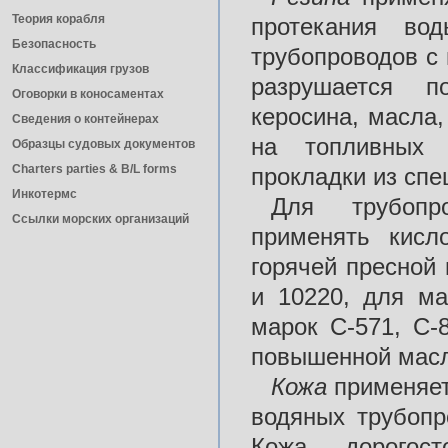
Теория корабля
протекания во
Безопасность
трубопроводов с
Классификация грузов
разрушается п
Оговорки в коносаментах
керосина, масла,
Сведения о контейнерах
на топливных (
Образцы судовых документов
Charters parties & B/L forms
прокладки из спе
Инкотермс
Для трубопр
Ссылки морских организаций
применять кисл
горячей пресной 
и 10220, для ма
марок С-571, С-
повышенной масл
Кожа
применяет
водяных трубопр
Кожа — дорогост