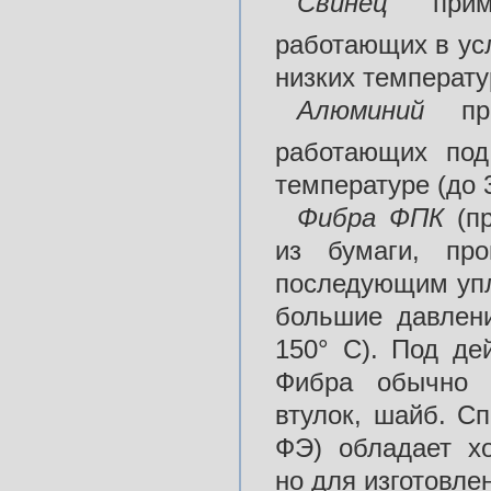
Свинец
приме
работающих в ус
низких температур
Алюминий
при
работающих по
температуре (до 
Фибра ФПК
(пр
из бумаги, про
последующим упл
большие давлени
150° С). Под де
Фибра обычно п
втулок, шайб. С
ФЭ) обладает х
но для изготовле