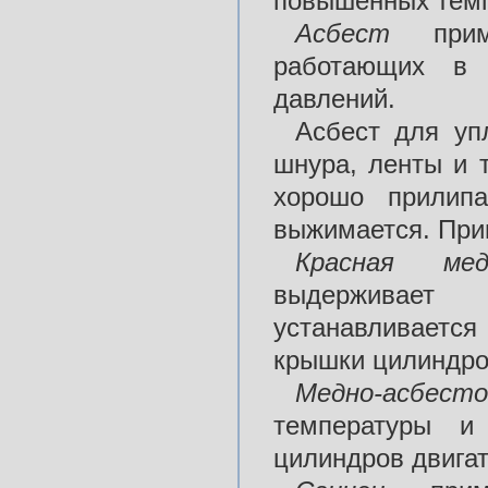
повышенных темп
Асбест
приме
работающих в 
давлений.
Асбест для уп
шнура, ленты и 
хорошо прилипа
выжимается. При
Красная мед
выдерживает
устанавливаетс
крышки цилиндро
Медно-асбест
температуры и
цилиндров двигат