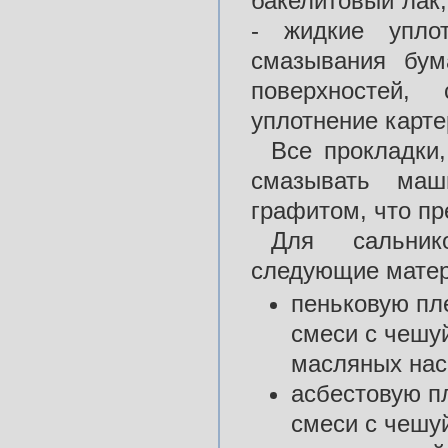
бакелитовый лак,
- жидкие уплот
смазывания бум
поверхностей,
уплотнение карте
Все прокладки
смазывать ма
графитом, что пр
Для сальник
следующие мате
пеньковую пл
смеси с чешу
масляных насо
асбестовую п
смеси с чешу