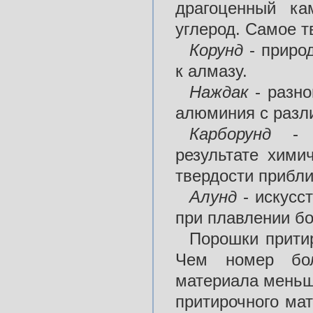
драгоценный ка
углерод. Самое т
Корунд
- приро
к алмазу.
Наждак
- разно
алюминия с разл
Карборунд
- и
результате хими
твердости прибл
Алунд
- искусс
при плавлении бо
Порошки прити
Чем номер бол
материала меньш
притирочного ма