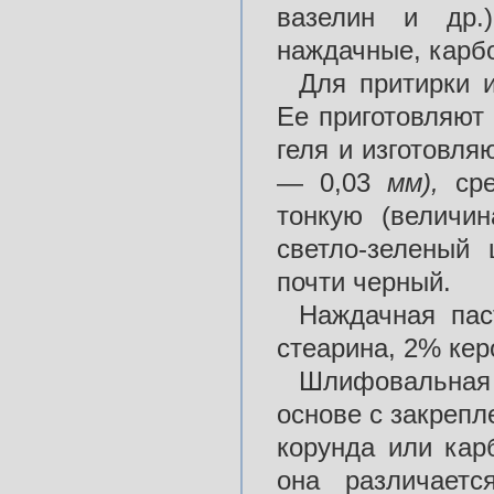
вазелин и др.
наждачные, карбо
Для притирки 
Ее приготовляют 
геля и изготовля
— 0,03
мм),
ср
тонкую (величи
светло-зеленый
почти черный.
Наждачная пас
стеарина, 2% кер
Шлифовальная ш
основе с закрепл
корунда или кар
она различает