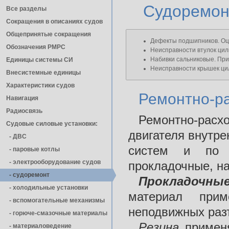
Судоремон
Все разделы
Сокращения в описаниях судов
Общепринятые сокращения
Дефекты подшипников. Оце
Обозначения РМРС
Неисправности втулок цил
Набивки сальниковые. При
Единицы cистемы СИ
Неисправности крышек ци
Внесистемные единицы
Характеристики судов
Ремонтно-р
Навигация
Радиосвязь
Ремонтно-расх
Судовые силовые установки:
двигателя внутр
- ДВС
систем и по 
- паровые котлы
- электрооборудование судов
прокладочные, на
- cудоремонт
Прокладочные
- холодильные установки
материал прим
- вспомогательные механизмы
неподвижных раз
- горюче-смазочные материалы
Резина
применя
- материаловедение