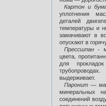
Картон и бум
уплотнения мас
деталей двигат
температуры и н
замачивают в в
опускают в горяч
Прессшпан
- м
цвета, пропитан
для прокладо
трубопровода
выдерживает.
Паронит
— мат
минеральных на
соединений возд