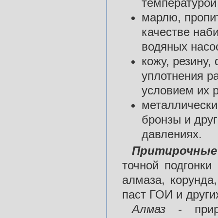
температурой 
марлю, пропи
качестве наб
водяных насо
кожу, резину,
уплотнения ра
условием их 
металлические
бронзы и дру
давлениях.
Притирочные
точной подгонки
алмаза, корунда,
паст ГОИ и други
Алмаз
- приро