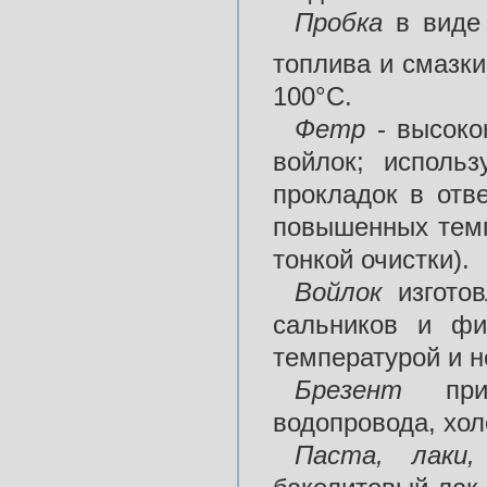
Пробка
в виде 
топлива и смазк
100°С.
Фетр
- высоко
войлок; исполь
прокладок в отв
повышенных темп
тонкой очистки).
Войлок
изготов
сальников и фи
температурой и 
Брезент
прим
водопровода, хол
Паста, лаки,