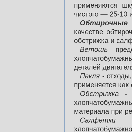
применяются шку
чистого — 25-10 
Обтирочные
качестве обтиро
обстрижка и салф
Ветошь
предс
хлопчатобумажны
деталей двигател
Пакля
- отходы,
применяется как 
Обстрижка
- о
хлопчатобумажны
материала при ре
Салфетки
пре
хлопчатобумажно