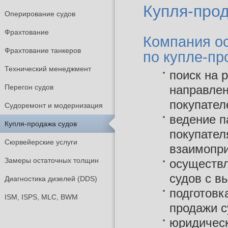
Купля-про
Оперирование судов
Фрахтование
Компания о
Фрахтование танкеров
по купле-пр
Технический менеджмент
поиск на 
Перегон судов
направле
покупател
Судоремонт и модернизация
ведение п
Купля-продажа судов
покупател
Сюрвейерские услуги
взаимопри
Замеры остаточных толщин
осуществл
судов с вы
Диагностика дизелей (DDS)
подготовк
ISM, ISPS, MLC, BWM
продажи 
юридическ