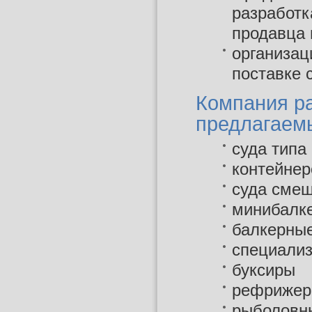
разработк
продавца 
организац
поставке 
Компания ра
предлагаем
суда типа
контейне
суда смеш
минибалке
балкерные
специали
буксиры
рефрижер
рыболовн