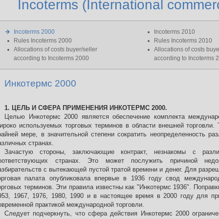
Incoterms (International commer
Incoterms 2000
Incoterms 2010
Rules Incoterms 2000
Rules Incoterms 2010
Allocations of costs buyer/seller
Allocations of costs buye
according to Incoterms 2000
according to Incoterms 
Инкотермс 2000
1. ЦЕЛЬ И СФЕРА ПРИМЕНЕНИЯ ИНКОТЕРМС 2000.
Целью Инкотермс 2000 является обеспечение комплекта междунар
ироко используемых торговых терминов в области внешней торговли. 
райней мере, в значительной степени сократить неопределенность раз
азличных странах.
Зачастую стороны, заключающие контракт, незнакомы с разли
оответствующих странах. Это может послужить причиной недо
азбирательств с вытекающей пустой тратой времени и денег. Для разр
орговая палата опубликовала впервые в 1936 году свод междунаро
орговых терминов. Эти правила известны как "Инкотермс 1936". Поправ
953, 1967, 1976, 1980, 1990 и в настоящее время в 2000 году для пр
овременной практикой международной торговли.
Следует подчеркнуть, что сфера действия Инкотермс 2000 огранич