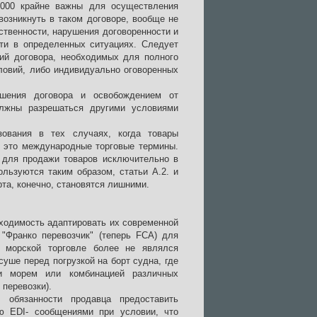
2000 крайне важны для осуществления
возникнуть в таком договоре, вообще не
ственности, нарушения договоренности и
сти в определенных ситуациях. Следует
ий договора, необходимых для полного
ловий, либо индивидуально оговоренных
шения договора и освобождением от
олжны разрешаться другими условиями
зования в тех случаях, когда товары
, это международные торговые термины.
 для продажи товаров исключительно в
ользуются таким образом, статьи А.2. и
рта, конечно, становятся лишними.
ходимость адаптировать их современной
 "Франко перевозчик" (теперь FCA) для
и морской торговле более не являлся
суше перед погрузкой на борт судна, где
и морем или комбинацией различных
перевозки).
 обязанности продавца предоставить
ю EDI- сообщениями при условии, что