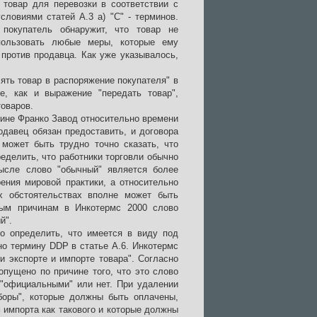
 товар для перевозки в соответствии с
словиями статей А.3 а) "C" - терминов.
 покупатель обнаружит, что товар не
пользовать любые меры, которые ему
против продавца. Как уже указывалось,
ять товар в распоряжение покупателя" в
, как и выражение "передать товар",
оваров.
мине Франко Завод относительно времени
родавец обязан предоставить, и договора
, может быть трудно точно сказать, что
еделить, что работники торговли обычно
мысле слово "обычный" является более
рения мировой практики, а относительно
ых обстоятельствах вполне может быть
ным причинам в Инкотермс 2000 слово
й".
о определить, что имеется в виду под
но термину DDP в статье А.6. Инкотермс
 экспорте и импорте товара". Согласно
пущено по причине того, что это слово
 "официальными" или нет. При удалении
боры", которые должны быть оплачены,
 импорта как такового и которые должны