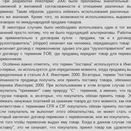
При разработке Инкотермс 2000 были приложены значительные
озможной и желаемой согласованности в отношении различных вы
ерминах. Таким образом, удалось избежать использования различных
ого же значения. Кроме того, по возможности использовались выраж
оговорах по международной продаже товаров.
В некоторых случаях было необходимо использовать один и тот ж
начений просто потому, что не было подходящей альтернативы. Работн
ак применительно к договорам купли - продажи, так и к договор
грузоотправитель" (shipper) означает как человека, передающего товар
аключает договор с перевозчиком: однако эти два "грузоотправителя" м
о договору с термином FOB, где продавец передает товар для перевоз
еревозчиком.
Особенно важно отметить, что термин "поставка" используется в Ин
о-первых, он используется для определения момента, когда продавец вы
пределенные в статьях А.4. Инкотермс 2000. Во-вторых, термин "постав
бязанности продавца получить или принять поставку товара, обязанно
борника Инкотермс 2000. При использовании в этом втором случае сло
окупатель "принимает" саму природу "C" - терминов, а именно, что п
тгрузке товаров, и, во-вторых, что покупатель обязан принять товар. 
збежать ненужных платежей за хранение товара до того момента, как пок
оответствии с терминами CFR и CIF покупатель обязан принять поставк
сли покупатель не выполнит этого обязательства, он может стать о
оторый заключил договор перевозки с перевозчиком, или же покупатель
ля того чтобы перевозчик выдал ему товар. Когда в данном случае гов
оставку", это не означает, что покупатель принял товар как удовлет