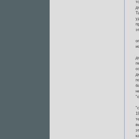
т
д
Т
у
п
э
о
и
д
п
о
д
п
б
н
"
"
1
т
в
э
к