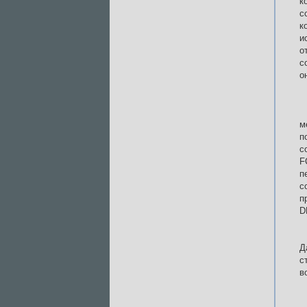
к
с
к
и
о
с
о
м
п
с
F
п
с
п
D
Д
с
в