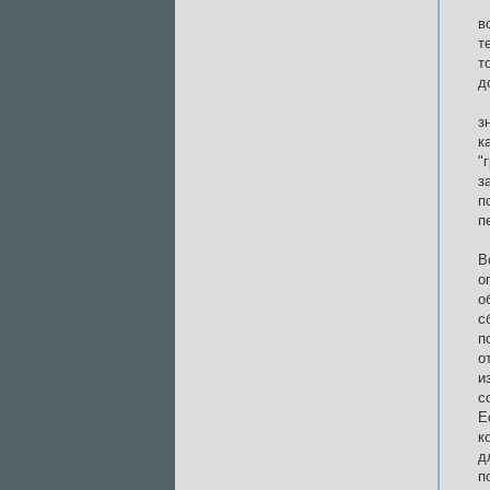
в
т
т
д
з
к
"
з
п
п
В
о
о
с
п
о
и
с
Е
к
д
п