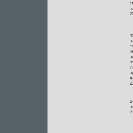
с
г
2
п
н
с
р
п
п
И
п
д
2
В
п
И