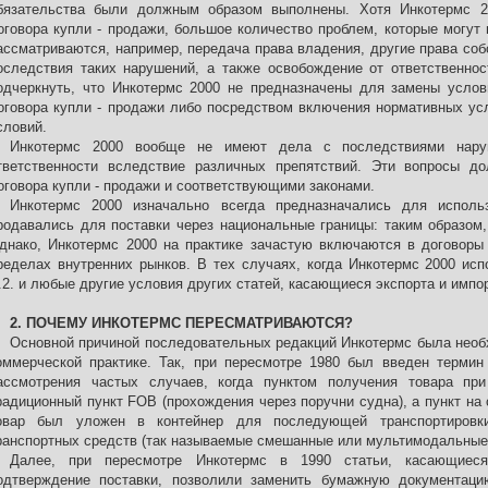
бязательства были должным образом выполнены. Хотя Инкотермс 
оговора купли - продажи, большое количество проблем, которые могут 
ассматриваются, например, передача права владения, другие права соб
оследствия таких нарушений, а также освобождение от ответственно
одчеркнуть, что Инкотермс 2000 не предназначены для замены услов
оговора купли - продажи либо посредством включения нормативных ус
словий.
Инкотермс 2000 вообще не имеют дела с последствиями нару
тветственности вследствие различных препятствий. Эти вопросы д
оговора купли - продажи и соответствующими законами.
Инкотермс 2000 изначально всегда предназначались для исполь
родавались для поставки через национальные границы: таким образом
днако, Инкотермс 2000 на практике зачастую включаются в договоры
ределах внутренних рынков. В тех случаях, когда Инкотермс 2000 исп
.2. и любые другие условия других статей, касающиеся экспорта и импо
2. ПОЧЕМУ ИНКОТЕРМС ПЕРЕСМАТРИВАЮТСЯ?
Основной причиной последовательных редакций Инкотермс была необ
оммерческой практике. Так, при пересмотре 1980 был введен термин
ассмотрения частых случаев, когда пунктом получения товара пр
радиционный пункт FOB (прохождения через поручни судна), а пункт на 
овар был уложен в контейнер для последующей транспортировк
ранспортных средств (так называемые смешанные или мультимодальные 
Далее, при пересмотре Инкотермс в 1990 статьи, касающиеся
одтверждение поставки, позволили заменить бумажную документаци