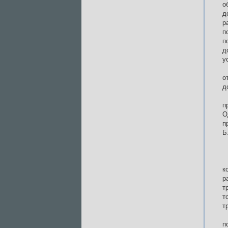
о
д
р
п
п
д
у
о
д
п
О
п
Б
к
р
т
т
т
п