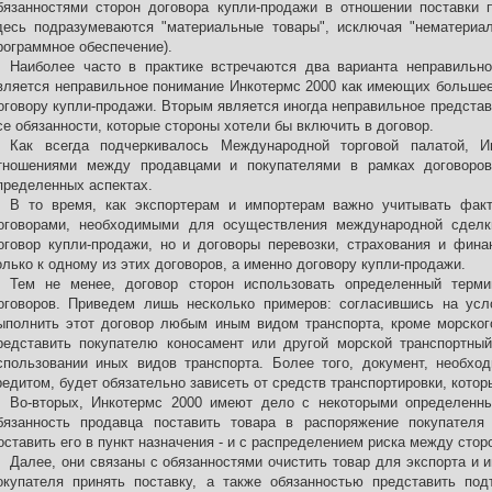
бязанностями сторон договора купли-продажи в отношении поставки 
десь подразумеваются "материальные товары", исключая "нематериал
рограммное обеспечение).
Наиболее часто в практике встречаются два варианта неправильн
вляется неправильное понимание Инкотермс 2000 как имеющих большее 
оговору купли-продажи. Вторым является иногда неправильное представ
се обязанности, которые стороны хотели бы включить в договор.
Как всегда подчеркивалось Международной торговой палатой, 
тношениями между продавцами и покупателями в рамках договоров 
пределенных аспектах.
В то время, как экспортерам и импортерам важно учитывать фак
оговорами, необходимыми для осуществления международной сделк
оговор купли-продажи, но и договоры перевозки, страхования и фина
олько к одному из этих договоров, а именно договору купли-продажи.
Тем не менее, договор сторон использовать определенный терм
оговоров. Приведем лишь несколько примеров: согласившись на ус
ыполнить этот договор любым иным видом транспорта, кроме морског
редставить покупателю коносамент или другой морской транспортный
спользовании иных видов транспорта. Более того, документ, необхо
редитом, будет обязательно зависеть от средств транспортировки, кото
Во-вторых, Инкотермс 2000 имеют дело с некоторыми определенны
бязанность продавца поставить товара в распоряжение покупателя
оставить его в пункт назначения - и с распределением риска между стор
Далее, они связаны с обязанностями очистить товар для экспорта и и
окупателя принять поставку, а также обязанностью представить под