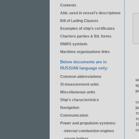
Contents
Abb. used in vessel's descriptions
Bill of Lading Clauses
Examples of ship’s certificates
Charters parties & B/L forms
RMRS symbols
Maritime organizations links
Below documents are in
RUSSIAN language only:
Common abbreviations
ш
SI measurement units
к
р
Miscellaneous units
Ship's characteristics
с
р
Navigation
т
Communication
т
Power and propulsion systems:
1
с
- internal combustion engines
- steam boilers