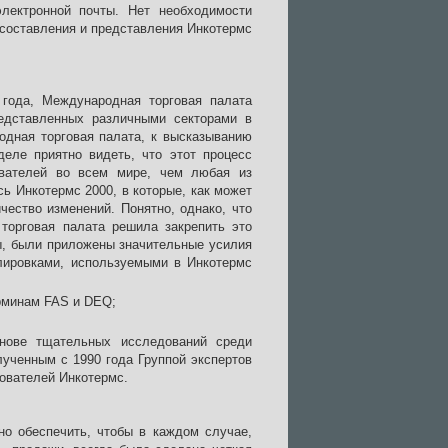
лектронной почты. Нет необходимости
 составления и представления Инкотермс
 года, Международная торговая палата
редставленных различными секторами в
одная торговая палата, к высказыванию
еле приятно видеть, что этот процесс
ователей во всем мире, чем любая из
ь Инкотермс 2000, в которые, как может
чество изменений. Понятно, однако, что
торговая палата решила закрепить это
ны, были приложены значительные усилия
улировками, используемыми в Инкотермс
рминам FAS и DEQ;
нове тщательных исследований среди
ученным с 1990 года Группой экспертов
ователей Инкотермс.
но обеспечить, чтобы в каждом случае,