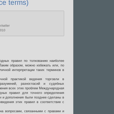
ce terms)
r/seller
2010
одных правил по толкованию наиболее
Таким образом, можно избежать или, по
личной интерпретации таких терминов в
чной практикой ведения торговли в
разумений, разногласий и судебных
ешения всех этих проблем Международная
дных правил для точного определения
ки и дополнения были позднее сделаны в
иведения этих правил в соответствие с
ена вопросами, связанными с правами и