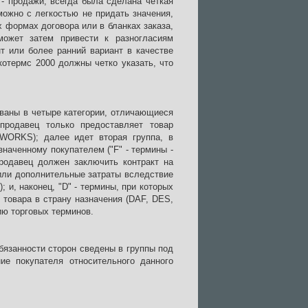
- продажи, всегда была сделана четкая
ожно с легкостью не придать значения,
х формах договора или в бланках заказа,
может затем привести к разногласиям
т или более ранний вариант в качестве
отермс 2000 должны четко указать, что
ваны в четыре категории, отличающиеся
продавец только предоставляет товар
 WORKS); далее идет вторая группа, в
значенному покупателем ("F" - термины -
родавец должен заключить контракт на
 или дополнительные затраты вследствие
 и, наконец, "D" - термины, при которых
 товара в страну назначения (DAF, DES,
ю торговых терминов.
бязанности сторон сведены в группы под
ие покупателя относительного данного