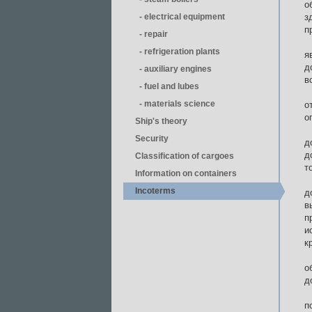
о
- electrical equipment
з
п
- repair
- refrigeration plants
я
д
- auxiliary engines
в
- fuel and lubes
- materials science
о
о
Ship's theory
Security
д
д
Classification of cargoes
т
Information on containers
Incoterms
д
в
п
и
к
о
д
п