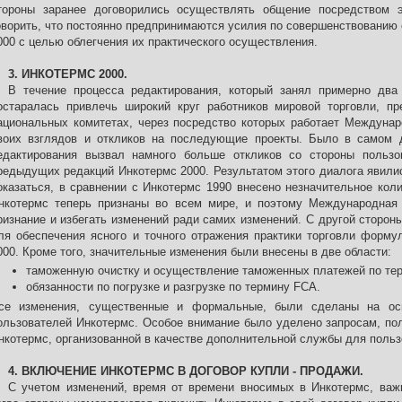
тороны заранее договорились осуществлять общение посредством э
оворить, что постоянно предпринимаются усилия по совершенствованию
000 с целью облегчения их практического осуществления.
3. ИНКОТЕРМС 2000.
В течение процесса редактирования, который занял примерно два
остаралась привлечь широкий круг работников мировой торговли, п
ациональных комитетах, через посредство которых работает Междунар
воих взглядов и откликов на последующие проекты. Было в самом д
едактирования вызвал намного больше откликов со стороны польз
редыдущих редакций Инкотермс 2000. Результатом этого диалога явилис
оказаться, в сравнении с Инкотермс 1990 внесено незначительное коли
нкотермс теперь признаны во всем мире, и поэтому Международная 
ризнание и избегать изменений ради самих изменений. С другой сторо
ля обеспечения ясного и точного отражения практики торговли форм
000. Кроме того, значительные изменения были внесены в две области:
таможенную очистку и осуществление таможенных платежей по те
обязанности по погрузке и разгрузке по термину FCA.
се изменения, существенные и формальные, были сделаны на ос
ользователей Инкотермс. Особое внимание было уделено запросам, пол
нкотермс, организованной в качестве дополнительной службы для польз
4. ВКЛЮЧЕНИЕ ИНКОТЕРМС В ДОГОВОР КУПЛИ - ПРОДАЖИ.
С учетом изменений, время от времени вносимых в Инкотермс, важ