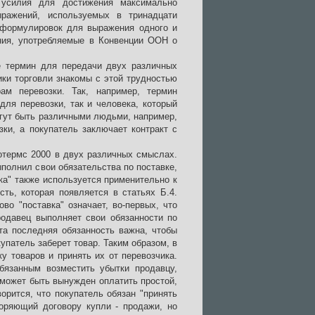
 усилия для достижения максимально
ражений, используемых в тринадцати
 формулировок для выражения одного и
ения, употребляемые в Конвенции ООН о
е термин для передачи двух различных
ики торговли знакомы с этой трудностью
ам перевозки. Так, например, термин
 для перевозки, так и человека, который
огут быть различными людьми, например,
ки, а покупатель заключает контракт с
котермс 2000 в двух различных смыслах.
полнил свои обязательства по поставке,
ка" также используется применительно к
сть, которая появляется в статьях Б.4.
во "поставка" означает, во-первых, что
родавец выполняет свои обязанности по
Эта последняя обязанность важна, чтобы
упатель заберет товар. Таким образом, в
у товаров и принять их от перевозчика.
бязанным возместить убытки продавцу,
 может быть вынужден оплатить простой,
орится, что покупатель обязан "принять
воряющий договору купли - продажи, но