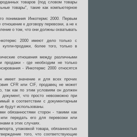
проданных товаров (под словом товары
ьные товары", такие как компьютерное
ого понимания Инкотермс 2000. Первым
отношение к договору перевозки, а не к
ление о том, что они должны охватывать
Инкотермс 2000 имеют дело только с
купли-продажи, более того, только в
тические отношения между различными
и продажи - где необходим не только
нсирования - Инкотермс 2000 относятся
ин имеет значение и для всех прочих
ловия CFR или CIF, продавец не может
о, так как по этим условиям он должен
 документ, что просто невозможно при
димый в соответствии с документарным
рые будут использованы.
ми обязанностями сторон - такими как
 или передать его для перевозки или
онами в этих случаях.
мпорта, упаковкой товара, обязанностью
тверждение того, что соответствующие