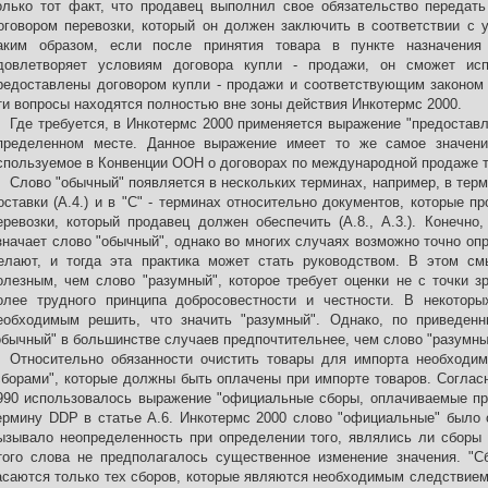
олько тот факт, что продавец выполнил свое обязательство передать
оговором перевозки, который он должен заключить в соответствии с у
аким образом, если после принятия товара в пункте назначения
довлетворяет условиям договора купли - продажи, он сможет ис
редоставлены договором купли - продажи и соответствующим законом 
ти вопросы находятся полностью вне зоны действия Инкотермс 2000.
Где требуется, в Инкотермс 2000 применяется выражение "предоставл
пределенном месте. Данное выражение имеет то же самое значение
спользуемое в Конвенции ООН о договорах по международной продаже т
Слово "обычный" появляется в нескольких терминах, например, в тер
оставки (А.4.) и в "C" - терминах относительно документов, которые п
еревозки, который продавец должен обеспечить (А.8., А.3.). Конечно
значает слово "обычный", однако во многих случаях возможно точно опр
елают, и тогда эта практика может стать руководством. В этом с
олезным, чем слово "разумный", которое требует оценки не с точки з
олее трудного принципа добросовестности и честности. В некотор
еобходимым решить, что значить "разумный". Однако, по приведен
обычный" в большинстве случаев предпочтительнее, чем слово "разумны
Относительно обязанности очистить товары для импорта необходим
сборами", которые должны быть оплачены при импорте товаров. Соглас
990 использовалось выражение "официальные сборы, оплачиваемые при
ермину DDP в статье А.6. Инкотермс 2000 слово "официальные" было о
ызывало неопределенность при определении того, являлись ли сборы
того слова не предполагалось существенное изменение значения. "С
асаются только тех сборов, которые являются необходимым следствием