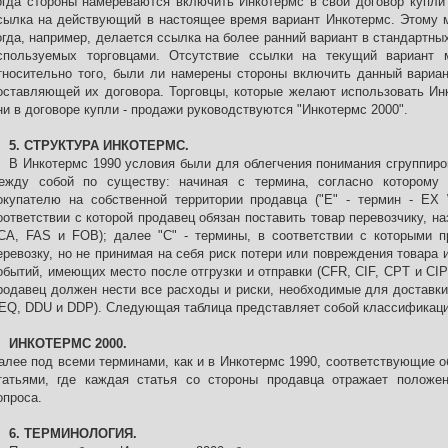
огда стороны намереваются включить Инкотермс в свой договор купли 
сылка на действующий в настоящее время вариант Инкотермс. Этому м
огда, например, делается ссылка на более ранний вариант в стандартны
спользуемых торговцами. Отсутствие ссылки на текущий вариант 
тносительно того, были ли намерены стороны включить данный вариан
оставляющей их договора. Торговцы, которые желают использовать Инк
ни в договоре купли - продажи руководствуются "Инкотермс 2000".
5. СТРУКТУРА ИНКОТЕРМС.
В Инкотермс 1990 условия были для облегчения понимания сгруппиро
ежду собой по существу: начиная с термина, согласно которому 
окупателю на собственной территории продавца ("E" - термин - EX
оответствии с которой продавец обязан поставить товар перевозчику, на
CA, FAS и FOB); далее "C" - термины, в соответствии с которыми п
еревозку, но не принимая на себя риск потери или повреждения товара
обытий, имеющих место после отгрузки и отправки (CFR, CIF, CPT и CIP);
родавец должен нести все расходы и риски, необходимые для доставки
EQ, DDU и DDP). Следующая таблица представляет собой классификаци
ИНКОТЕРМС 2000.
алее под всеми терминами, как и в Инкотермс 1990, соответствующие о
татьями, где каждая статья со стороны продавца отражает положен
опроса.
6. ТЕРМИНОЛОГИЯ.