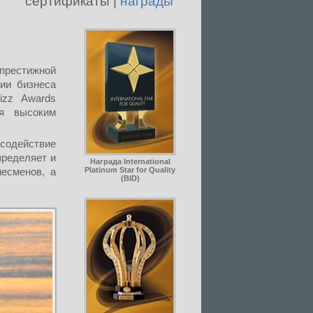
cертификаты
|
награды
рестижной
ии бизнеса
izz Awards
я высоким
 содействие
пределяет и
Награда International
Platinum Star for Quality
есменов, а
(BID)