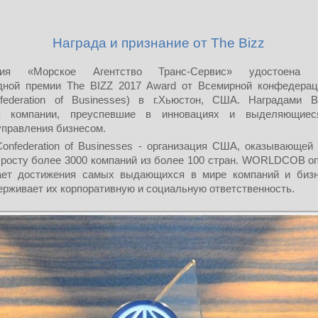
Награда и признание от The Bizz
ния «Морское Агентство Транс-Сервис» удостоена п
дной премии The BIZZ 2017 Award от Всемирной конфедерац
federation of Businesses) в г.Хьюстон, США. Наградами B
я компании, преуспевшие в инновациях и выделяющиес
управления бизнесом.
Confederation of Businesses - организация США, оказывающей
 росту более 3000 компаний из более 100 стран. WORLDCOB о
ает достижения самых выдающихся в мире компаний и бизн
ерживает их корпоративную и социальную ответственность.