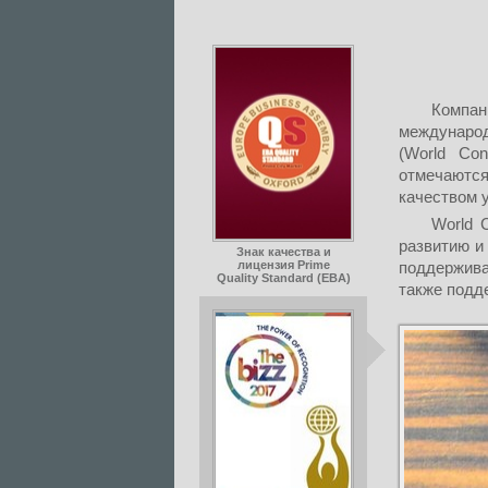
Компа
междунаро
(World Con
отмечаютс
качеством 
World 
развитию и
Знак качества и
лицензия Prime
поддержив
Quality Standard (EBA)
также подд