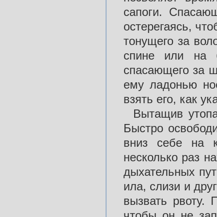
сапоги. Спасаю
остерегаясь, что
тонущего за вол
спине или на 
спасающего за ш
ему ладонью нос
взять его, как у
Вытащив утопа
Быстро освободи
вниз себе на 
несколько раз на
дыхательных путе
ила, слизи и дру
вызвать рвоту. 
чтобы он не зап