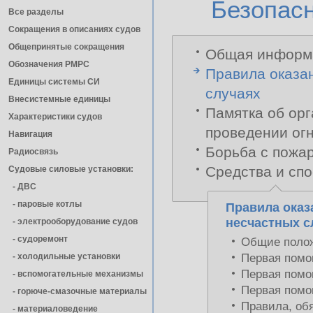
Безопас
Все разделы
Сокращения в описаниях судов
Общепринятые сокращения
Общая информа
Обозначения РМРС
Правила оказа
Единицы cистемы СИ
случаях
Внесистемные единицы
Памятка об ор
Характеристики судов
проведении огн
Навигация
Борьба с пожар
Радиосвязь
Средства и спо
Судовые силовые установки:
- ДВС
- паровые котлы
Правила оказ
несчастных с
- электрооборудование судов
- cудоремонт
Общие поло
- холодильные установки
Первая помо
Первая помо
- вспомогательные механизмы
Первая помо
- горюче-смазочные материалы
Правила, об
- материаловедение