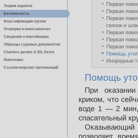
Первая помо
Теория корабля
Первая помо
Безопасность
Первая помо
Классификация грузов
связок и шок
Оговорки в коносаментах
Первая помо
Сведения о контейнерах
Первая помо
Образцы судовых документов
Первая помо
Charters parties & B/L forms
Помощь уто
Инкотермс
Инородные т
Ссылки морских организаций
Помощь ут
При оказании
криком, что сейч
воде 1 — 2 мин,
спасательный круг
Оказывающий
позволяет врем