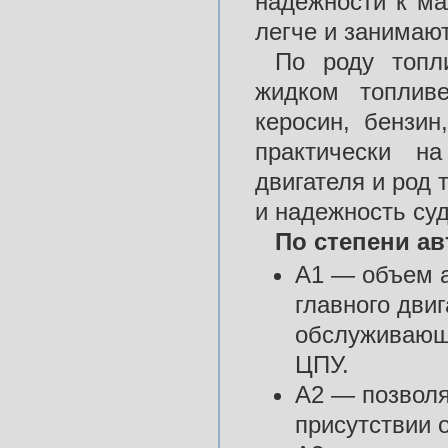
надежности к ма
легче и занимаю
По роду топл
жидком топливе
керосин, бензин
практически н
двигателя и род
и надеж­ность су
По степени а
А1 — объем а
главного двиг
обслуживающе
ЦПУ.
А2 — позволя
присутствии 