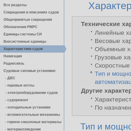
Характер
Все разделы
Сокращения в описаниях судов
Общепринятые сокращения
Технические ха
Обозначения РМРС
Линейные х
Единицы cистемы СИ
Весовые ха
Внесистемные единицы
Объемные х
Характеристики судов
Грузовые ха
Навигация
Радиосвязь
Скоростные 
Судовые силовые установки:
Тип и мощно
- ДВС
автоматиза
- паровые котлы
Другие характе
- электрооборудование судов
Характерист
- cудоремонт
По назначен
- холодильные установки
- вспомогательные механизмы
- горюче-смазочные материалы
Тип и мощно
- материаловедение