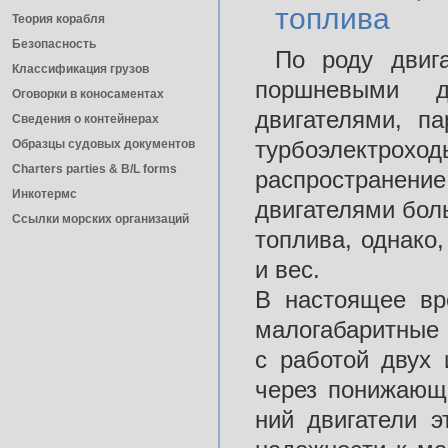
топлива
Теория корабля
Безопасность
По роду двиг
Классификация грузов
поршневыми д
Оговорки в коносаментах
двигателями, па
Сведения о контейнерах
турбоэлектрох
Образцы судовых документов
Charters parties & B/L forms
распростра­нен
Инкотермс
двигателями бо
Ссылки морских организаций
топлива, однако
и вес.
В настоящее вр
малогабаритные 
с работой двух 
через понижающи
ний двигатели э