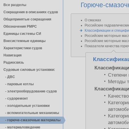
Горюче-смазоч
Все разделы
Сокращения в описаниях судов
Общепринятые сокращения
О смазках
Российские гидравлически
Обозначения РМРС
Классификации и специфи
Единицы cистемы СИ
Российские моторные мас
Внесистемные единицы
Российские моторные мас
Показатели качества горю
Характеристики судов
Навигация
Классификац
Радиосвязь
Классификаци
Судовые силовые установки:
Степени 
- ДВС
Методы 
- паровые котлы
Классификаци
- электрооборудование судов
Качество
- cудоремонт
Категори
- холодильные установки
автомоб
- вспомогательные механизмы
Категори
- горюче-смазочные материалы
автомоб
- материаловедение