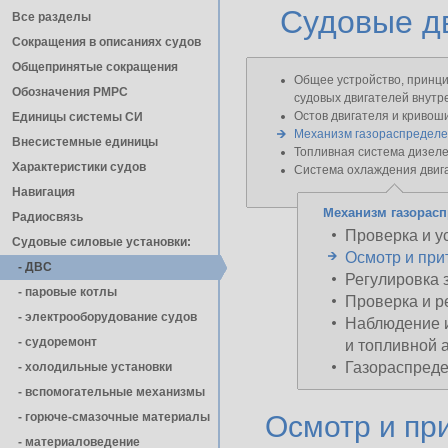
Судовые дв
Все разделы
Сокращения в описаниях судов
Общепринятые сокращения
Общее устройство, принци
Обозначения РМРС
судовых двигателей внутр
Остов двигателя и криво
Единицы cистемы СИ
Механизм газораспредел
Внесистемные единицы
Топливная система дизел
Характеристики судов
Система охлаждения двиг
Навигация
Механизм газорас
Радиосвязь
Проверка и у
Судовые силовые установки:
Осмотр и при
- ДВС
Регулировка 
- паровые котлы
Проверка и р
- электрооборудование судов
Наблюдение и
- cудоремонт
и топливной 
Газораспреде
- холодильные установки
- вспомогательные механизмы
- горюче-смазочные материалы
Осмотр и пр
- материаловедение