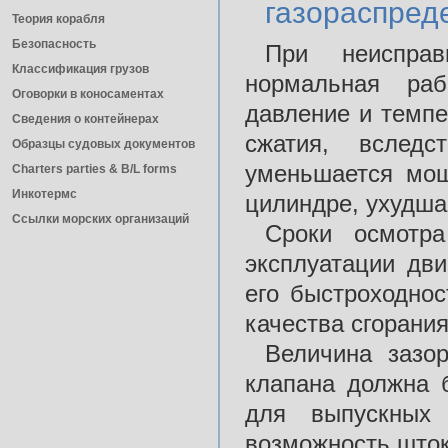
газораспред
Теория корабля
Безопасность
При неиспра
Классификация грузов
нормальная раб
Оговорки в коносаментах
давление и темпе
Сведения о контейнерах
сжатия, вследс
Образцы судовых документов
уменьшается мощ
Charters parties & B/L forms
Инкотермс
цилиндре, ухудша
Ссылки морских организаций
Сроки осмотра
эксплуатации дви
его быстроходнос
качества сгорания
Величина зазо
клапана должна 
для выпускных
возможность штоку