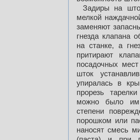
Задиры на што
мелкой наждачно
заменяют запасны
гнезда клапана о
на станке, а гн
притирают клап
посадочных мест
шток устанавли
упиралась в кры
прорезь тарелки
можно было им 
степени повреж
порошком или па
наносят смесь м
(паста) и при 