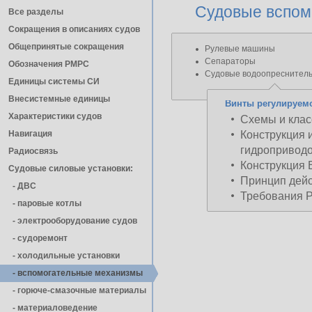
Судовые вспом
Все разделы
Сокращения в описаниях судов
Общепринятые сокращения
Рулевые машины
Сепараторы
Обозначения РМРС
Судовые водоопреснитель
Единицы cистемы СИ
Внесистемные единицы
Винты регулируемо
Характеристики судов
Схемы и кла
Навигация
Конструкция 
гидропривод
Радиосвязь
Конструкция
Судовые силовые установки:
Принцип дей
- ДВС
Требования Р
- паровые котлы
- электрооборудование судов
- cудоремонт
- холодильные установки
- вспомогательные механизмы
- горюче-смазочные материалы
- материаловедение