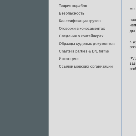
Теория корабля
мен
Безопасность
пр
Классификация грузов
не
Оговорки в коносаментах
доп
Сведения о контейнерах
к д
Образцы судовых документов
раз
Charters parties & B/L forms
ги
Инкотермс
зав
Ссылки морских организаций
раб