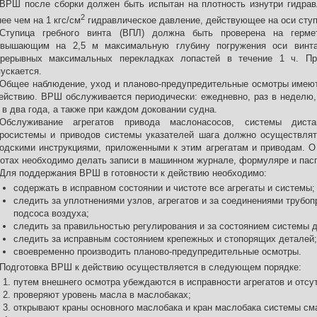
ВРШ после сборки должен быть испытан на плотность изнутри гидр
2
ее чем на 1 кгс/см
гидравлическое давление, действующее на оси ступ
Ступица гребного винта (ВПЛ) должна быть проверена на герме
евышающим на 2,5 м максимальную глубину погружения оси винт
прерывных максимальных перекладках лопастей в течение 1 ч. П
ускается.
Общее наблюдение, уход и планово-предупредительные осмотры имею
ействию. ВРШ обслуживается периодически: ежедневно, раз в неделю, р
 в два года, а также при каждом доковании судна.
Обслуживание агрегатов привода маслонасосов, системы диста
дросистемы и приводов системы указателей шага должно осуществля
одскими инструкциями, приложенными к этим агрегатам и приводам. О
отах необходимо делать записи в машинном журнале, формуляре и пас
Для поддержания ВРШ в готовности к действию необходимо:
содержать в исправном состоянии и чистоте все агрегаты и системы;
следить за уплотнениями узлов, агрегатов и за соединениями трубоп
подсоса воздуха;
следить за правильностью регулирования и за состоянием системы 
следить за исправным состоянием крепежных и стопорящих деталей;
своевременно производить планово-предупредительные осмотры.
Подготовка ВРШ к действию осуществляется в следующем порядке:
путем внешнего осмотра убеждаются в исправности агрегатов и отсу
проверяют уровень масла в маслобаках;
открывают краны основного маслобака и кран маслобака системы см