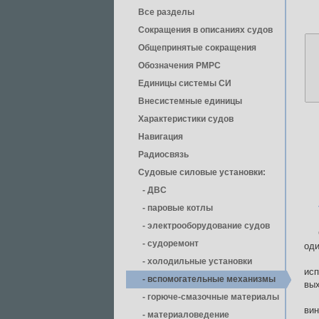
Все разделы
Сокращения в описаниях судов
Общепринятые сокращения
Обозначения РМРС
Единицы cистемы СИ
Внесистемные единицы
Характеристики судов
Навигация
Радиосвязь
Судовые силовые установки:
- ДВС
- паровые котлы
- электрооборудование судов
- cудоремонт
оди
- холодильные установки
исп
- вспомогательные механизмы
вых
- горюче-смазочные материалы
ви
- материаловедение