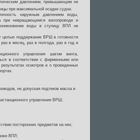
авлическим давлением, превышающим не
ицы при максимальной осадке судна.
тичность наружным давлением воды,
а при невращающемся валопроводе и
роникновение воды в ступицу ВПЛ не
т целью поддержание ВРШ в готовности
аз в месяц, раз в полгода, раз в год и
нционного управления шагом винта,
ться в соответствии с фирменными или
 результатах осмотров и о проведенных
портах.
роводов, не допуская подтеков масла и
дистанционного управления ВРШ;
тствии посторонних предметов на них;
азки ВПЛ;