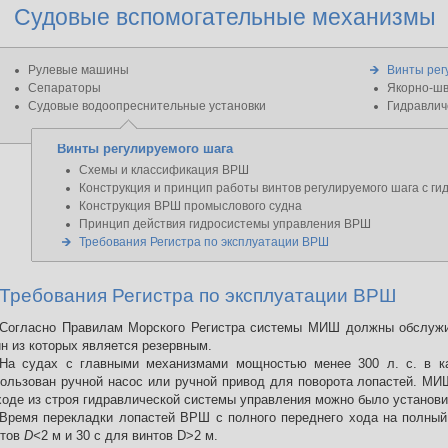
Судовые вспомогательные механизмы
Рулевые машины
Винты рег
Сепараторы
Якорно-шв
Судовые водоопреснительные установки
Гидравлич
Винты регулируемого шага
Схемы и классификация ВРШ
Конструкция и принцип работы винтов регулируемого шага с г
Конструкция ВРШ промыслового судна
Принцип действия гидросистемы управления ВРШ
Требования Регистра по эксплуатации ВРШ
Требования Регистра по эксплуатации ВРШ
Согласно Правилам Морского Регистра системы МИШ должны обслужи
н из которых является резервным.
На судах с главными механизмами мощностью менее 300 л. с. в ка
ользован ручной насос или ручной привод для поворота лопастей. МИ
оде из строя гидравлической системы управления можно было установи
Время перекладки лопастей ВРШ с полного переднего хода на полный
нтов
D<
2 м и 30 с для винтов D>2 м.