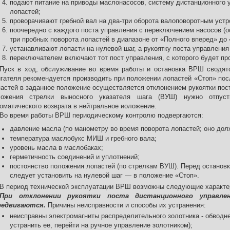
подают питание на приводы маслонасосов, систему дистанционного 
лопастей;
проворачивают гребной вал на два-три оборота валоповоротным устр
поочередно с каждого поста управления с переключением насосов (ос
три пробных поворота лопастей в диапазоне от «Полного вперед» до 
устанавливают лопасти на нулевой шаг, а рукоятку поста управления
переключателем включают тот пост управления, с которого будет пр
Пуск в ход, обслуживание во время работы и остановка ВРШ сводят
гателя рекомендуется производить при положении лопастей «Стоп» пос
астей в заданное положение осуществляется отклонением рукоятки пос
ложения стрелки выносного указателя шага (ВУШ) нужно отпуст
оматического возврата в нейтральное иоложение.
Во время работы ВРШ периодическому контролю подвергаются:
давление масла (по манометру во время поворота лопастей; оно долж
температура маслобукс МИШ и гребного вала;
уровень масла в маслобаках;
герметичность соединений и уплотнений;
постоянство положения лопастей (по стрелкам ВУШ). Перед остановк
следует установить на нулевой шаг — в положение «Стоп».
В период технической эксплуатации ВРШ возможны следующие характе
При отклонении рукоятки поста дистанционного управле
редвигаются.
Причины неисправности и способы их устранения:
неисправны электромагниты распределительного золотника - обводне
устранить ее, перейти на ручное управление золотником);