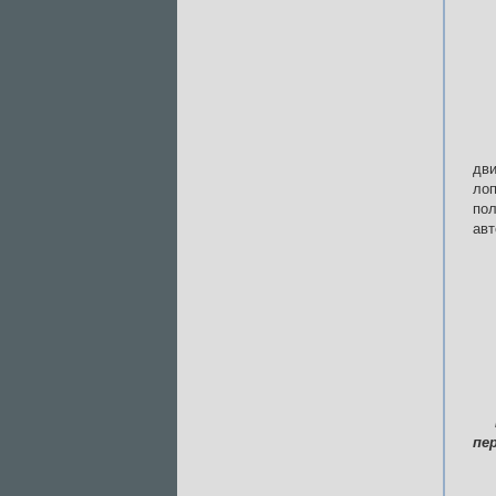
дви
лоп
по
авт
пе