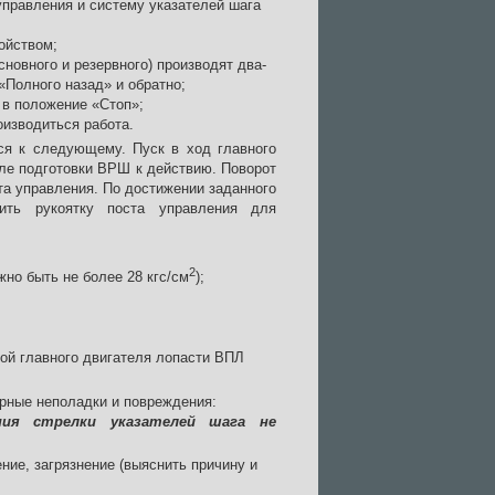
управления и систему указателей шага
ойством;
новного и резервного) производят два-
«Полного назад» и обратно;
 в положение «Стоп»;
оизводиться работа.
ся к следующему. Пуск в ход главного
ле подготовки ВРШ к действию. Поворот
та управления. По достижении заданного
ить рукоятку поста управления для
2
но быть не более 28 кгс/см
);
ой главного двигателя лопасти ВПЛ
рные неполадки и повреждения:
ния стрелки указателей шага не
ние, загрязнение (выяснить причину и