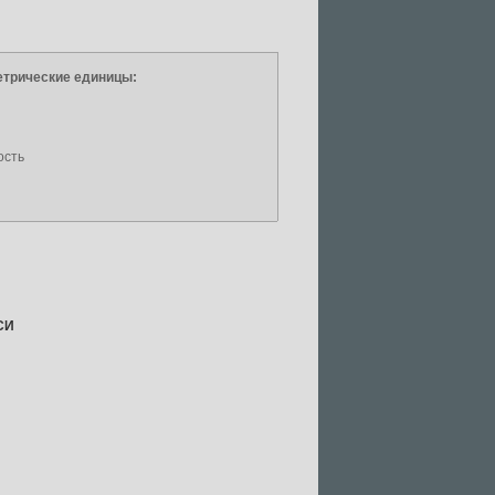
етрические единицы:
ь
ость
 СИ