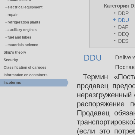
Категория D
- electrical equipment
DDP
- repair
DDU
- refrigeration plants
DAF
- auxiliary engines
DEQ
- fuel and lubes
DES
- materials science
Ship's theory
DDU
Deliver
Security
Постав
Classification of cargoes
Термин «Пост
Information on containers
Incoterms
продавец предо
неразгруженный 
распоряжение п
Продавец обяза
транспортировк
(если это потре