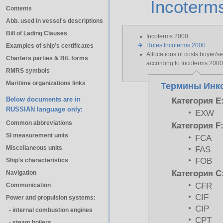
Incoterm
Contents
Abb. used in vessel's descriptions
Bill of Lading Clauses
Incoterms 2000
Rules Incoterms 2000
Examples of ship’s certificates
Allocations of costs buyer/se
Charters parties & B/L forms
according to Incoterms 2000
RMRS symbols
Maritime organizations links
Термины Инко
Below documents are in
Категория E
RUSSIAN language only:
EXW
Common abbreviations
Категория F
SI measurement units
FCA
Miscellaneous units
FAS
FOB
Ship's characteristics
Категория C
Navigation
CFR
Communication
CIF
Power and propulsion systems:
CIP
- internal combustion engines
CPT
- steam boilers