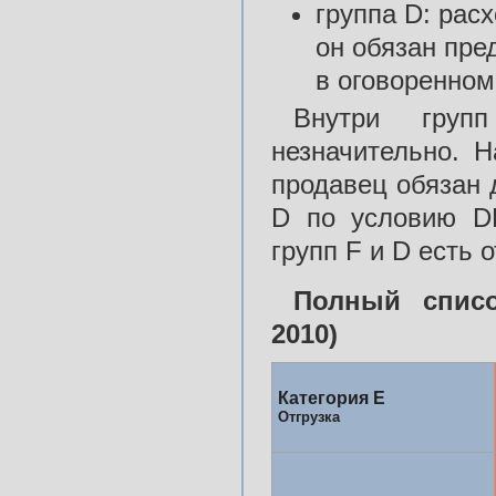
группа D: рас
он обязан пре
в оговоренном
Внутри групп
незначительно. 
продавец обязан 
D по условию D
групп F и D есть 
Полный списо
2010)
Категория E
Отгрузка