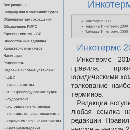
Инкотерм
Все разделы
Сокращения в описаниях судов
Общепринятые сокращения
Инкотермс 2000
Термины Инкотермс 2000
Обозначения РМРС
Таблица "Инкотермс 2000 
Единицы cистемы СИ
Внесистемные единицы
Инкотермс 2
Характеристики судов
Навигация
Инкотермс 201
Радиосвязь
правила, приз
Судовые силовые установки:
юридическими ком
- ДВС
толкование наиб
- паровые котлы
- электрооборудование судов
терминов.
- cудоремонт
Редакция вступи
- холодильные установки
любая ссылка на
- вспомогательные механизмы
редакции Правил,
- горюче-смазочные материалы
версия – версия 2
- материаловедение