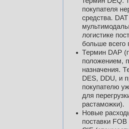
термин DEQ: т
покупателя не
средства. DAT
мультимодальн
логистике пос
больше всего п
Термин DAP (п
положением, п
назначения. Т
DES, DDU, и п
покупателю уж
для перегрузк
растаможки).
Новые расходы
поставки FOB 