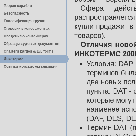
Теория корабля
Сфера действ
Безопасность
распространяется
Классификация грузов
купли-продажи в
Оговорки в коносаментах
товаров).
Сведения о контейнерах
Отличия ново
Образцы судовых документов
Charters parties & B/L forms
ИНКОТЕРМС 200
Инкотермс
Условия: DAP 
Ссылки морских организаций
терминов было
два новых поло
пункта, DAT - 
которые могут
наименее исп
(DAF, DES, DE
Термин DAT (п