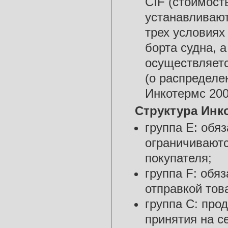
CIF (стоимост
устанавливают
трех условиях
борта судна, 
осуществляетс
(о распределе
Инкотермс 20
Структура Инко
группа Е: обя
ограничиваютс
покупателя;
группа F: обя
отправкой тов
группа С: про
принятия на с