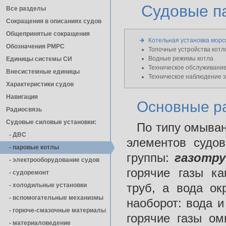
Судовые п
Все разделы
Сокращения в описаниях судов
Общепринятые сокращения
Котельная установка морс
Обозначения РМРС
Топочные устройства котл
Водные режимы котла
Единицы cистемы СИ
Техническое обслуживание
Внесистемные единицы
Техническое наблюдение з
Характеристики судов
Навигация
Основные ра
Радиосвязь
Судовые силовые установки:
По типу омыван
- ДВС
элементов судо
- паровые котлы
группы:
газотр
- электрооборудование судов
горячие газы ка
- cудоремонт
труб, а вода ок
- холодильные установки
- вспомогательные механизмы
наоборот: вода и
- горюче-смазочные материалы
горячие газы ом
- материаловедение