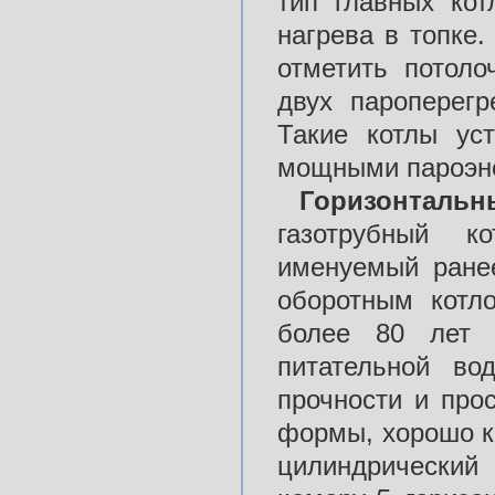
тип главных кот
нагрева в топке
отметить потол
двух пароперегр
Такие котлы ус
мощными пароэне
Горизонталь
газотрубный к
именуемый ранее
оборотным котл
более 80 лет б
питательной во
прочности и про
формы, хорошо к
цилиндрический