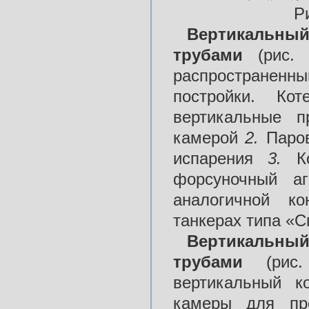
Р
Вертикальны
трубами
(рис.
распространенн
постройки. Ко
вертикальные 
камерой
2.
Паро
испарения
3.
К
форсуночный аг
аналогичной ко
танкерах типа «Сп
Вертикальный
трубами
(ри
вертикальный 
камеры для пр