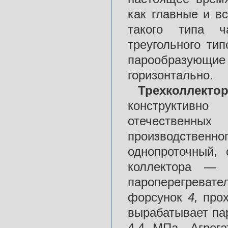
как главные и в
такого типа ч
треугольного тип
парообразующие
горизонтально.
Трехколлекто
конструктивн
отечественных 
производственн
однопроточный, 
коллектора —
пароперегревате
форсунок
4,
про
вырабатывает пар
4,4 МПа. Агрег