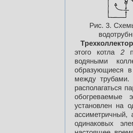
Рис. 3. Схем
водотрубн
Трехколлект
этого котла
2
водяными кол
образующиеся 
между трубами.
располагаться п
обогреваемые э
установлен на о
ассиметричный, 
одинаковых эле
настоящее время