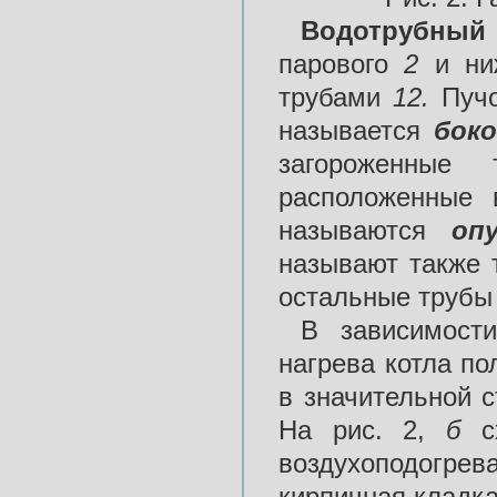
Водотрубный
парового
2
и ни
трубами
12.
Пуч
называется
бок
загороженны
расположенные 
называются
оп
называют также
остальные труб
В зависимост
нагрева котла по
в значительной 
На рис. 2,
б
сх
воздухоподогрев
кирпичная кладк