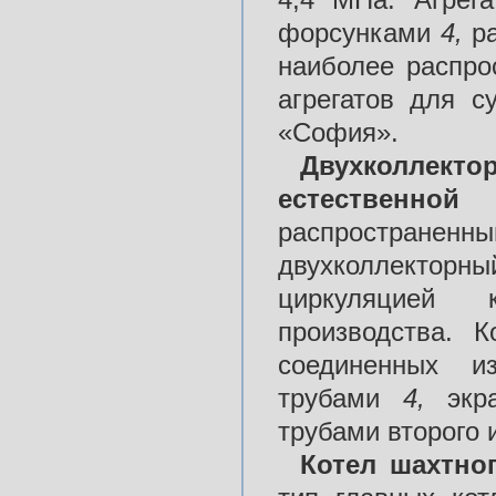
форсунками
4,
р
наиболее распро
агрегатов для с
«София».
Двухколлект
естественно
распространен
двухколлекторный
циркуляцией к
производства. 
соединенных и
трубами
4,
эк
трубами второго 
Котел шахтно