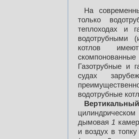
На современн
только водотр
теплоходах и г
водотрубными (
котлов имеют
скомпонованные 
Газотрубные и г
судах зарубе
преимуществе
водотрубные кот
Вертикальн
цилиндрическом
дымовая
1
камер
и воздух в топку