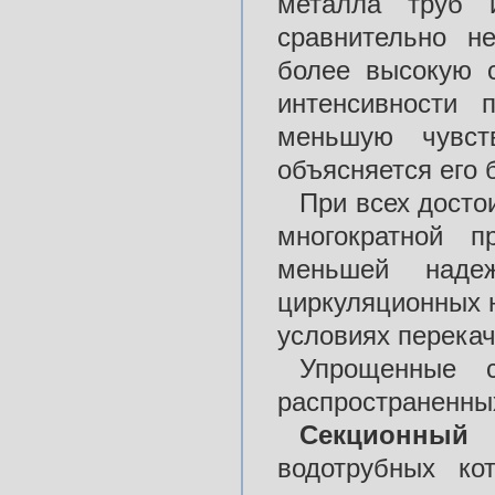
металла труб 
сравнительно н
более высокую с
интенсивности 
меньшую чувств
объясняется его
При всех досто
многократной п
меньшей надеж
циркуляционных 
условиях перекач
Упрощенные с
распространенных
Секционный
водотрубных ко