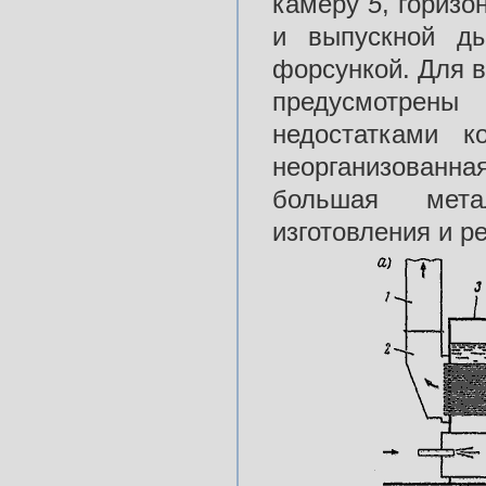
камеру
5
, гориз
и выпускной 
форсункой. Для в
предусмотрен
недостатками к
неорганизованна
большая мета
изготовления и р