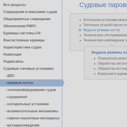
Судовые паров
Все разделы
Сокращения в описаниях судов
Общепринятые сокращения
Котельная установка морс
Топочные устройства котл
Обозначения РМРС
Водные режимы котла
Единицы cистемы СИ
Техническое обслуживание
Внесистемные единицы
Техническое наблюдение з
Характеристики судов
Водные режимы ко
Навигация
Показатели качес
Радиосвязь
Обработка питат
Судовые силовые установки:
Обработка котло
Коррозия в судов
- ДВС
- паровые котлы
- электрооборудование судов
- cудоремонт
- холодильные установки
- вспомогательные механизмы
- горюче-смазочные материалы
- материаловедение