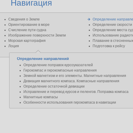
Навигация
Сведения о Земле
Определение направл
Ориентирование в море
Определение скорости 
Счисление пути судна
Определение места су
Изображение поверхности Земли
Использование радиоте
Морская картография
Плавание в стесненных
Лоция
Подготовка к рейсу
Определение направлений
Определение поправок курсоуказателей
Гирокомпас и гирокомпасные направления
Земной магнетизм и его элементы. Магнитные направления
Девиация магнитного компаса. Компасные направления
Определение остаточной девиации
Исправление и перевод курсов и пеленгов. Поправка компаса
Магнитные компасы
Особенности использования гирокомпаса в навигации