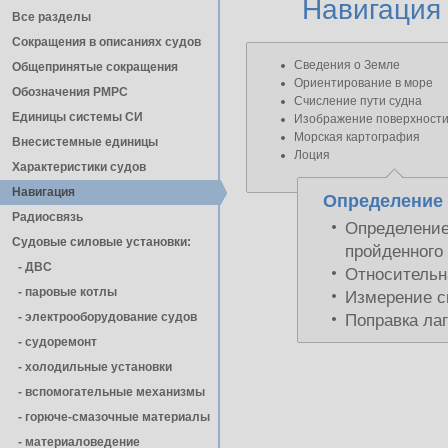
Навигация
Все разделы
Сокращения в описаниях судов
Сведения о Земле
Общепринятые сокращения
Ориентирование в море
Обозначения РМРС
Счисление пути судна
Единицы cистемы СИ
Изображение поверхности
Морская картография
Внесистемные единицы
Лоция
Характеристики судов
Навигация
Определение 
Радиосвязь
Определение
Судовые силовые установки:
пройденного
- ДВС
Относительн
- паровые котлы
Измерение с
- электрооборудование судов
Поправка ла
- cудоремонт
- холодильные установки
- вспомогательные механизмы
- горюче-смазочные материалы
- материаловедение