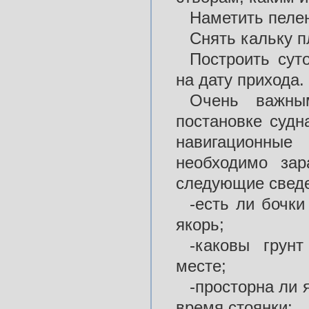
Наметить пелен
Снять кальку п
Построить сут
на дату прихода.
Очень важны
постановке судн
навигационные
необходимо зар
следующие свед
-есть ли бочки
якорь;
-каковы грун
месте;
-просторна ли 
время стоянки;