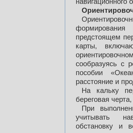
навигационного 
Ориентировоч
Ориентиров
формирования 
предстоящем пер
карты, включа
ориентировоч
сообразуясь с 
пособии «Океа
расстояние и пр
На кальку пер
береговая черта,
При выполнен
учитывать нав
обстановку и 