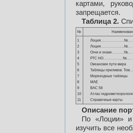
картами, руков
запрещается.
Таблица 2.
Спи
№
Наименован
1
Лоция………………..№…
2
Лоция………………..№…
3
Огни и знаки………..№
4
РТС НО……………..№…
5
Океанские пути мира
6
Таблицы приливов. Том…
7
Мореходные таблицы
8
МАЕ
9
ВАС 58
10
Атлас гидрометеорологи
11
Справочные карты
Описание порт
По «Лоции» и
изучить все нео