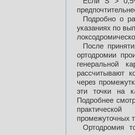
Если S > 0,5
предпочтительне
Подробно о ра
указаниях по вы
локсодромическо
После приняти
ортодромии про
генеральной ка
рассчитывают к
через промежутк
эти точки на к
Подробнее смотр
практическо
промежуточных т
Ортодромия то