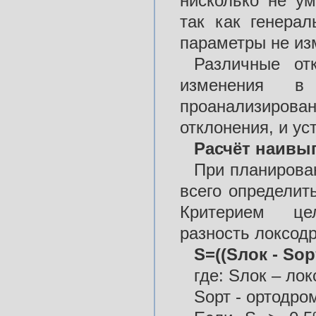
нисколько не ум
так как генера
параметры не из
Различные от
изменения в
проанализирова
отклонения, и ус
Расчёт наивы
При планирова
всего определит
Критерием цел
разность локсод
S=((Sлок - Sор
где: Sлок – ло
Sорт - ортодро