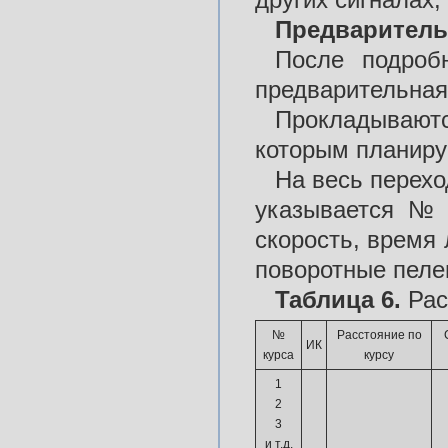
Предваритель
После подробн
предварительная
Прокладывают
которым планиру
На весь перехо
указывается № к
скорость, время 
поворотные пеле
Таблица 6.
Рас
№
Расстояние по
ИК
курса
курсу
1
2
3
и т.д.