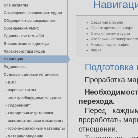
Навигац
Все разделы
Сокращения в описаниях судов
Общепринятые сокращения
Сведения о Земле
Ориентирование в море
Обозначения РМРС
Счисление пути судна
Единицы cистемы СИ
Изображение поверхности
Внесистемные единицы
Морская картография
Лоция
Характеристики судов
Навигация
Подготовка 
Радиосвязь
Судовые силовые установки:
Проработка ма
- ДВС
- паровые котлы
Необходимос
- электрооборудование судов
перехода.
- cудоремонт
Перед каждым
- холодильные установки
проработать мар
- вспомогательные механизмы
отношении.
- горюче-смазочные материалы
- материаловедение