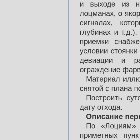
и выходе из н
лоцманах, о якор
сигналах, кот
глубинах и т.д.)
приемки снабже
условии стоянки
девиации и ра
ограждение фарв
Материал иллю
снятой с плана п
Построить сут
дату отхода.
Описание пер
По «Лоциям» 
приметных пунк