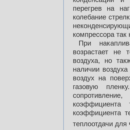
перегрев на наг
колебание стрел
неконденсирующи
компрессора так
При накаплив
возрастает не 
воздуха, но так
наличии воздуха
воздух на повер
газовую пленку
сопротивлени
коэффициента
коэффициента т
теплоотдачи для 