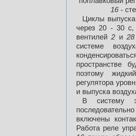
поплавковый рег
16 -
ст
Циклы выпуска
через 20 - 30 с
вентилей
2
и
2
системе возд
конденсироватьс
пространстве б
поэтому жидки
регулятора уров
и выпуска воздуха
В систему э
последовательно
включены конта
Работа реле упр