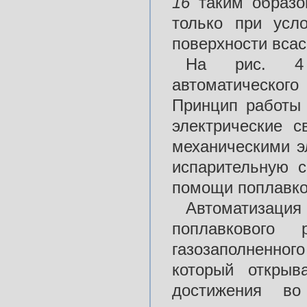
16
таким образо
только при усл
поверхности вса
На рис. 4 
автоматическог
Принцип работы 
электрические с
механическими э
испарительную с
помощи поплавко
Автоматизац
поплавкового
газозаполненн
который открыв
достижения во