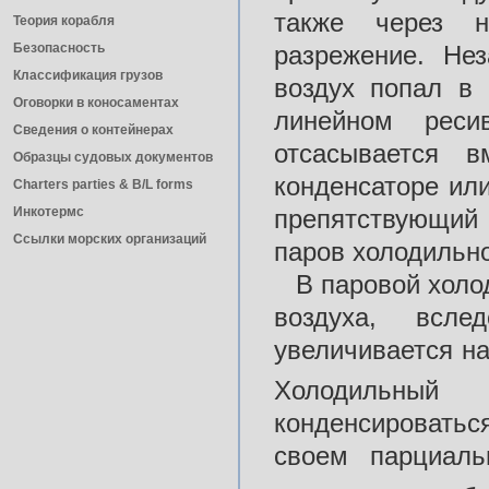
также через н
Теория корабля
Безопасность
разрежение. Нез
Классификация грузов
воздух попал в 
Оговорки в коносаментах
линейном реси
Сведения о контейнерах
отсасывается в
Образцы судовых документов
конденсаторе или
Charters parties & B/L forms
Инкотермс
препятствующий 
Ссылки морских организаций
паров холодильног
В паровой холо
воздуха, всле
увеличивается н
Холодильный
конденсировать
своем парциал