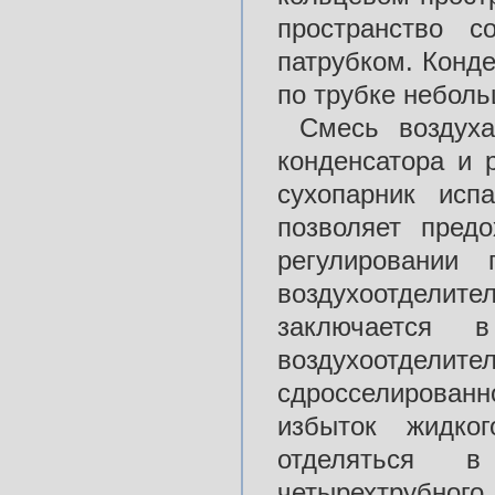
пространство с
патрубком. Конд
по трубке неболь
Смесь воздух
конденсатора и 
сухопарник исп
позволяет пред
регулировании
воздухоотдели
заключается 
воздухоотделите
сдросселированно
избыток жидко
отделяться в
четырехтрубного