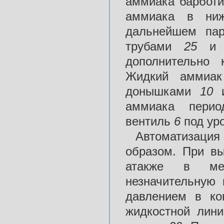
аммиака барботи
аммиака в ниж
дальнейшем пар
трубами
25
дополнительно 
Жидкий аммиак
донышками
10
аммиака перио
вентиль
6
под ур
Автоматизация
образом. При в
атакже в меж
незначительную 
давлением в ко
жидкостной лини