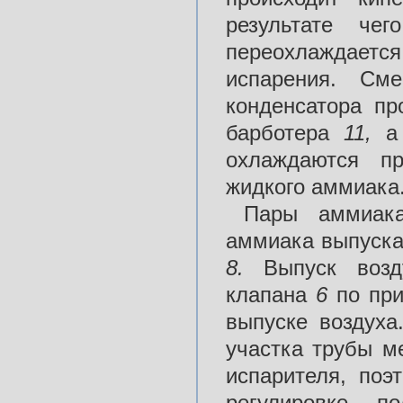
результате че
переохлаждаетс
испарения. См
конденсатора пр
барботера
11,
а
охлаждаются пр
жидкого аммиака
Пары аммиака
аммиака выпускае
8.
Выпуск возд
клапана
6
по пр
выпуске воздуха
участка трубы м
испарителя, поэ
регулировке п