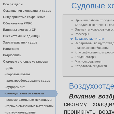
Судовые х
Все разделы
Сокращения в описаниях судов
Общепринятые сокращения
Принцип работы холодиль
Обозначения РМРС
Холодильные агенты и хл
Элементы холодильной ус
Единицы cистемы СИ
Ресиверы
Внесистемные единицы
Воздухоотделители
Характеристики судов
Испарители, воздухоохла
охлаждающие батареи
Навигация
Классификация компрессо
Радиосвязь
Конденсаторы
Судовые силовые установки:
Маслоотделители
Отделители жидкости
- ДВС
- паровые котлы
- электрооборудование судов
Воздухоотд
- cудоремонт
- холодильные установки
Влияние возд
- вспомогательные механизмы
систему холоди
- горюче-смазочные материалы
проникнуть возд
- материаловедение