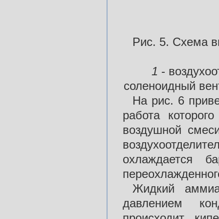
Рис. 5. Схема 
1
- воздухо
соленоидный вен
На рис. 6 прив
работа которог
воздушной смеси
воздухоотдел
охлаждается б
переохлажденног
Жидкий амми
давлением кон
происходит кип