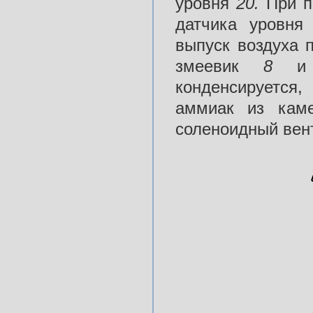
уровня
20.
При п
датчика уровн
выпуск воздуха 
змеевик
8
и
конденсируется,
аммиак из кам
соленоидный ве