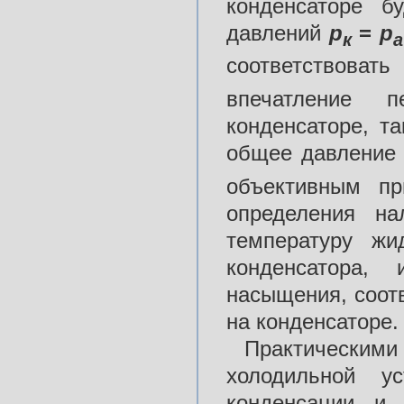
конденсаторе б
давлений
р
=
р
к
соответствоват
впечатление п
конденсаторе, т
общее давлени
объективным пр
определения на
температуру жи
конденсатора,
насыщения, соот
на конденсаторе.
Практическим
холодильной ус
конденсации и 