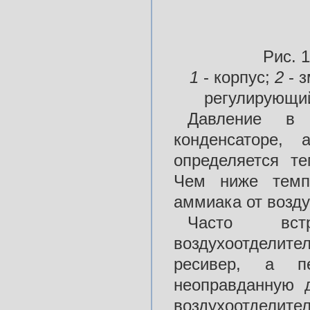
Рис. 
1
- корпус;
2
- 
регулирующий
Давление в 
конденсаторе, 
определяется те
Чем ниже темпе
аммиака от возду
Часто встр
воздухоотделите
ресивер, а п
неоправданную 
воздухоотделит