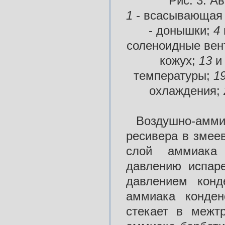
Рис. 3. А
1
- всасывающая
- донышки;
4
соленоидные вент
кожух;
13
температуры;
1
охлаждения;
Воздушно-амми
ресивера в змее
слой аммиака 
давлению испаре
давлением конд
аммиака конде
стекает в межтр