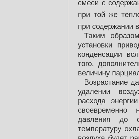
смеси с содержа
при той же тепл
при содержании в
Таким образом
установки прив
конденсации всл
того, дополните
величину парциал
Возрастание д
удалении возду
расхода энерги
своевременно 
давления до о
температуру охл
воздуха будет ра