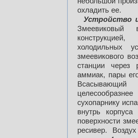
небольшой произ
охладить ее.
Устройство 
Змеевиковый в
конструкцией
холодильных у
змеевикового во
станции через
аммиак, пары ег
Всасывающий
целесообразнее
сухопарнику исп
внутрь корпуса
поверхности змее
ресивер. Возду