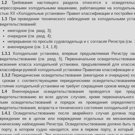
1.2
Требования настоящего раздела относятся к освидетель
мпрессорными холодильными машинами, работающими на холодильных 
стью XII «Холодильные установки» Правил классификации и постройки 
1.3
При проведении технического наблюдения за холодильными уст
видетельствований:
ежегодное (см. разд. 3);
очередное (см. разд. 4);
непрерывное по просьбе судовладельца и с согласия Регистра (см. 1
внеочередное (см. 1.4, 1.8).
1.3.1
Холодильная установка, впервые предъявляемая Регистру на
видетельствованию (см. разд. 5). Первоначальное освидетельствован
исвоения класса холодильной установке, предъявляемой для класси
классифици-руемой холодильной установки Правилам классификации и 
1.3.2
Периодические освидетельствования (ежегодное и очередное) х
 срокам с соответствующими периодическими освидетельствованиям
стояние холодильной установки не требует сокращения сроков между е
1.4
Внеочередные освидетельствования проводятся при пре
видетельствованию во всех других случаях, кроме первоначального
бъем освидетельствований и порядок их проведения определяют
видетельствования, возраста и технического состояния холодильной уст
1.4.1
Освидетельствованию после аварийного случая должна под
вреждении ее в целом или повреждении отдельных ее механизмов
хническому наблюдению Регистра. Освидетельствование должно быть п
порту, в котором судно находится, или в первом порту, в который
лодильной установкой. Это освидетельствование имеет целью выявить