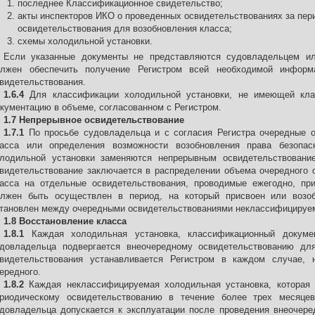
последнее Классификационное свидетельство;
акты инспекторов ИКО о проведенных освидетельствованиях за пер
освидетельствования для возобновления класса;
схемы холодильной установки.
Если указанные документы не представляются судовладельцем ил
лжен обеспечить получение Регистром всей необходимой информ
видетельствования.
1.6.4
Для классификации холодильной установки, не имеющей клас
кументацию в объеме, согласованном с Регистром.
1.7 Непрерывное освидетельствование
1.7.1
По просьбе судовладельца и с согласия Регистра очередные 
асса или определения возможности возобновления права безопас
лодильной установки заменяются непрерывным освидетельствовани
видетельствование заключается в распределении объема очередного 
асса на отдельные освидетельствования, проводимые ежегодно, пр
лжен быть осуществлен в период, на который присвоен или возоб
тановлен между очередными освидетельствованиями неклассифицируем
1.8 Восстановление класса
1.8.1
Каждая холодильная установка, классификационный докумен
довладельца подвергается внеочередному освидетельствованию дл
видетельствования устанавливается Регистром в каждом случае
ередного.
1.8.2
Каждая неклассифицируемая холодильная установка, которая 
риодическому освидетельствованию в течение более трех месяцев
довладельца допускается к эксплуатации после проведения внеочере