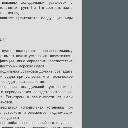
ствованию холодильных установок с
агентах групп I и П в соответствии с
морских судов.
ановками применяются следующие виды
.7);
 судне, подвергается первоначальному
ие имеет целью установить возможность
фикации, либо определить соответствие
постройки морских судов.
олодильной установки должны совпадать
и судна при условии, что техническое
е освидетельствованиями.
дъявлении холодильной установки к
 и периодических освидетельствований.
ся Регистром в зависимости от цели
ановки.
вергаться холодильная установка при
, устройств и элементов, подлежащих
роведено в
 оно зайдет после аварийного случая с
 повреждения, согласовать объем работ