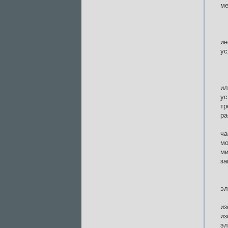
ме
ин
ус
ил
ус
тр
ра
ча
м
ми
за
эл
из
из
эл