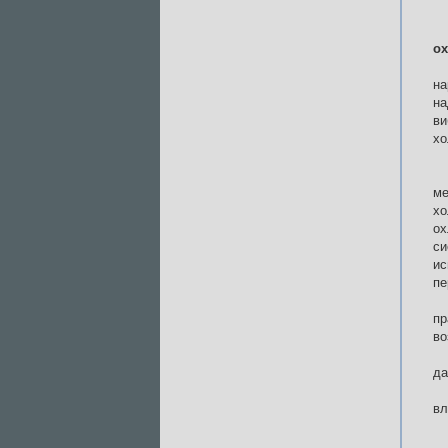
о
на
на
в
хо
м
хо
ох
си
ис
пе
пр
во
да
вл