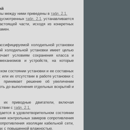
ий
лы между ними приведены в
табл. 2.1.
едусмотренных
табл. 2.1
, устанавливается
астоящей части, исходя из конкретных
замен.
ассифицируемой холодильной установки
ой холодильной установки имеет целью
вечает условиям сохранения класса и
 механизмов и устройств, на которые
ком состоянии установки и ее составных
или их отсутствии в работе установки с
, принимает решение об увеличении
оть до выполнения отдельных вскрытий и
ы, их приводные двигатели, включая
тствии с
табл. 2.1.
дается в удовлетворительном состоянии
ения контрольных замеров сопротивления
опротивления изоляции кабельной сети,
ах с повышенной влажностью.