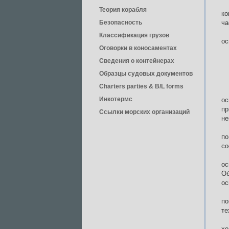
Теория корабля
ко
Безопасность
ча
Классификация грузов
ос
Оговорки в коносаментах
Сведения о контейнерах
Образцы судовых документов
Charters parties & B/L forms
Инкотермс
ос
пр
Ссылки морских организаций
не
по
со
ос
О
ос
по
те
хо