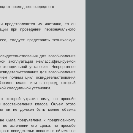
иод от последнего очередного
и представляются им частично, то он
ации при проведении первоначального
са, следует представить техническую
освидетельствования для возобновления
ной эксплуатации неклассифицируемой
е холодильной установки. Непрерывное
освидетельствования для возобновления
ичем полный цикл освидетельствования
новлен класс, или в период, который
ой холодильной установки.
т которой утратил силу, по просьбе
я восстановления класса. Объем этого
, но он не должен быть менее объема
не была предъявлена к предписанному
 по истечении его срока, по просьбе
дного освидетельствования в объеме не