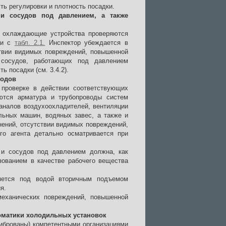
ь регулировки и плотность посадки.
 и сосудов под давлением, а также
 охлаждающие устройства проверяются
ии с
табл. 2.1.
Инспектор убеждается в
ствии видимых повреждений, повышенной
 сосудов, работающих под давлением
ь посадки (см. 3.4.2).
водов
проверке в действии соответствующих
тся арматура и трубопроводы систем
аналов воздухоохладителей, вентиляции
ьных машин, водяных завес, а также и
нений, отсутствии видимых повреждений,
го агента детально осматривается при
 и сосудов под давлением должна, как
зованием в качестве рабочего вещества
ряется под водой вторичным подъемом
я.
механических повреждений, повышенной
томатики холодильных установок
иброваны) компетентными организациями