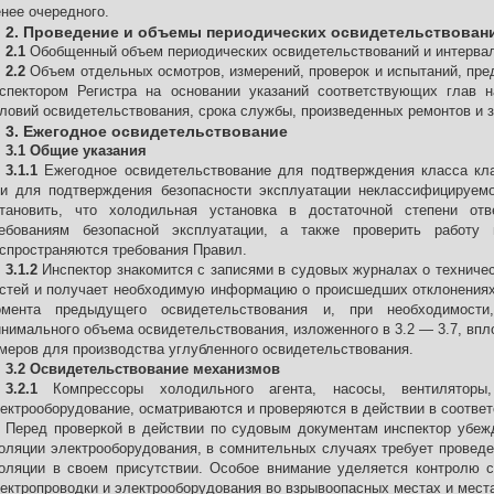
нее очередного.
2. Проведение и объемы периодических освидетельствован
2.1
Обобщенный объем периодических освидетельствований и интерва
2.2
Объем отдельных осмотров, измерений, проверок и испытаний, пр
спектором Регистра на основании указаний соответствующих глав н
ловий освидетельствования, срока службы, произведенных ремонтов и 
3. Ежегодное освидетельствование
3.1 Общие указания
3.1.1
Ежегодное освидетельствование для подтверждения класса кл
и для подтверждения безопасности эксплуатации неклассифицируем
тановить, что холодильная установка в достаточной степени от
ебованиям безопасной эксплуатации, а также проверить работу
спространяются требования Правил.
3.1.2
Инспектор знакомится с записями в судовых журналах о техничес
стей и получает необходимую информацию о происшедших отклонениях 
омента предыдущего освидетельствования и, при необходимости
нимального объема освидетельствования, изложенного в 3.2 — 3.7, впл
меров для производства углубленного освидетельствования.
3.2 Освидетельствование механизмов
3.2.1
Компрессоры холодильного агента, насосы, вентилятор
ектрооборудование, осматриваются и проверяются в действии в соотве
Перед проверкой в действии по судовым документам инспектор убеж
оляции электрооборудования, в сомнительных случаях требует провед
оляции в своем присутствии. Особое внимание уделяется контролю с
ектропроводки и электрооборудования во взрывоопасных местах и мест