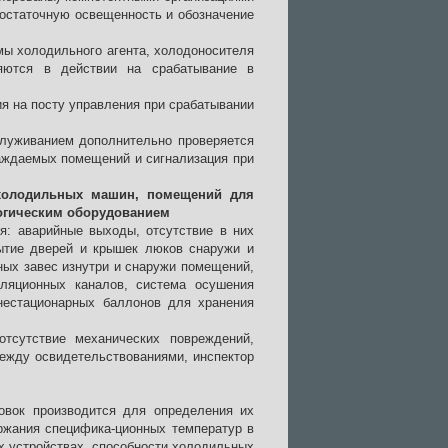
достаточную освещенность и обозначение
ы холодильного агента, холодоносителя
яются в действии на срабатывание в
я на посту управления при срабатывании
служиванием дополнительно проверяется
лаждаемых помещений и сигнализация при
 холодильных машин, помещений для
логическим оборудованием
: аварийные выходы, отсутствие в них
ытие дверей и крышек люков снаружи и
ных завес изнутри и снаружи помещений,
иляционных каналов, система осушения
нестационарных баллонов для хранения
тсутствие механических повреждений,
ежду освидетельствованиями, инспектор
овок производится для определения их
ержания специфика-ционных температур в
 устройствах, способности холодильных