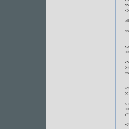
по
хо
об
пр
хо
не
хо
оч
ме
ко
ос
к
по
ус
ко