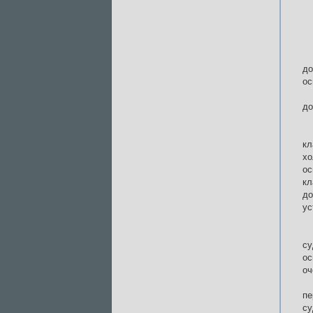
до
ос
до
кл
хо
ос
кл
до
ус
су
ос
оч
пе
су