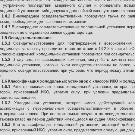
 устранению последствий аварийного случая и определить возм
лодильной установки либо допуска к дальнейшей эксплуатации неклас
1.4.2
Внеочередное освидетельствование проводится также по за
ъеме, необходимом для выполнения их заявки.
1.4.3
Внеочередное освидетельствование холодильной установки пере
оводиться по специальной заявке судовладельца.
1.5 Освидетельствование
1.5.1
Освидетельствование для подтверждения и возобновления 
лодильную установку проводится в соответствии с 13.2.3.5 части I 
классифицируемой холодильной установки проводится при освидетельс
1.5.2
В случаях, не вызывающих сомнения, могут быть зачтены осв
лодильной установки, которые были освидетельствованы не более, 
ередного освидетельствования, при условии, что период между этими
с.
1.6 Классификация холодильных установок с классом ИКО и холод
1.6.1
Регистр присваивает класс холодильной установке, которая н
торой, присвоенный ИКО, утратил силу, при условии предъявлен
видетельствованию.
1.6.2
Холодильная установка, которая имеет действующий кла
лассификации с первоначальным освидетельствованием в объеме 
дтверждения класса. При положительных результатах освидетельство
тановке класс на период действия имеющегося на судне Классификацио
1.6.3
Для классификации холодильной установки, имеющей действ
торой, присвоенный ИКО, утратил силу, предъявляется следующая доку