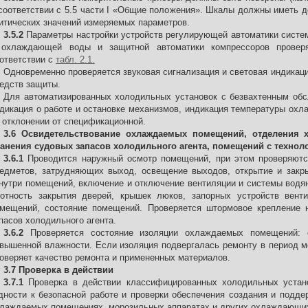
соответствии с 5.5 части I «Общие положения». Шкалы должны иметь 
итических значений измеряемых параметров.
3.5.2
Параметры настройки устройств регулирующей автоматики систем
 охлаждающей воды и защитной автоматики компрессоров провер
ответствии с
табл. 2.1.
Одновременно проверяется звуковая сигнализация и световая индикаци
едств защиты.
Для автоматизированных холодильных установок с безвахтенным об
дикация о работе и остановке механизмов, индикация температуры ох
 отклонении от спецификационной.
3.6 Освидетельствование охлаждаемых помещений, отделения
анения судовых запасов холодильного агента, помещений с техно
3.6.1
Проводится наружный осмотр помещений, при этом проверяются
едметов, затрудняющих выход, освещение выходов, открытие и закр
нутри помещений, включение и отключение вентиляции и системы водя
отность закрытия дверей, крышек люков, запорных устройств вент
мещений, состояние помещений. Проверяется штормовое крепление 
пасов холодильного агента.
3.6.2
Проверяется состояние изоляции охлаждаемых помещений: о
вышенной влажности. Если изоляция подвергалась ремонту в период м
оверяет качество ремонта и примененных материалов.
3.7 Проверка в действии
3.7.1
Проверка в действии классифицированных холодильных устан
дности к безопасной работе и проверки обеспечения создания и подд
лаждаемых помещениях, морозильных аппаратах и других охлаждающих