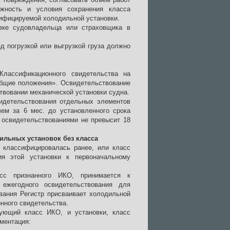
ожность и условия сохранения класса
сифицируемой холодильной установки.
явке судовладельца или страховщика в
д погрузкой или выгрузкой груза должно
Классификационного свидетельства на
«Общие положения». Освидетельствование
твовании механической установки судна.
идетельствования отдельных элементов
чем за 6 мес. до установленного срока
 освидетельствованиями не превысит 18
ильных установок без класса
е классифицировалась ранее, или класс
ия этой установки к первоначальному
сс признанного ИКО, принимается к
ежегодного освидетельствования для
вания Регистр присваивает холодильной
нного свидетельства.
ующий класс ИКО, и установки, класс
ментация: