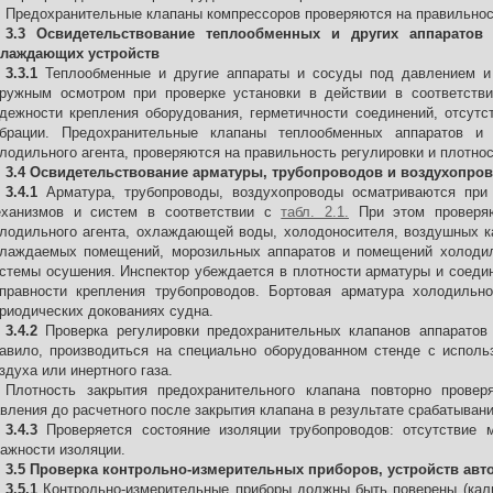
Предохранительные клапаны компрессоров проверяются на правильност
3.3 Освидетельствование теплообменных и других аппаратов
хлаждающих устройств
3.3.1
Теплообменные и другие аппараты и сосуды под давлением и
ружным осмотром при проверке установки в действии в соответств
дежности крепления оборудования, герметичности соединений, отсут
ибрации. Предохранительные клапаны теплообменных аппаратов и
лодильного агента, проверяются на правильность регулировки и плотност
3.4 Освидетельствование арматуры, трубопроводов и воздухопро
3.4.1
Арматура, трубопроводы, воздухопроводы осматриваются при 
еханизмов и систем в соответствии с
табл. 2.1.
При этом проверяю
лодильного агента, охлаждающей воды, холодоносителя, воздушных к
лаждаемых помещений, морозильных аппаратов и помещений холодил
стемы осушения. Инспектор убеждается в плотности арматуры и соеди
правности крепления трубопроводов. Бортовая арматура холодильно
риодических докованиях судна.
3.4.2
Проверка регулировки предохранительных клапанов аппаратов
авило, производиться на специально оборудованном стенде с исполь
здуха или инертного газа.
Плотность закрытия предохранительного клапана повторно прове
вления до расчетного после закрытия клапана в результате срабатывани
3.4.3
Проверяется состояние изоляции трубопроводов: отсутствие 
ажности изоляции.
3.5 Проверка контрольно-измерительных приборов, устройств ав
3.5.1
Контрольно-измерительные приборы должны быть поверены (кал