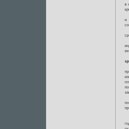
в 
кр
и
со
ср
ин
ее
хр
пр
из
пл
по
за
по
пр
го
ох