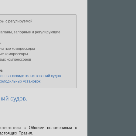
ры с регулируемой
апаны, запорные и регулирующие
ы
нчатые компрессоры
ые компрессоры
вых компрессоров
ры
онных освидетельствований судов.
холодильных установок.
ий судов.
соответствии с Общими положениями о
настоящих Правил.