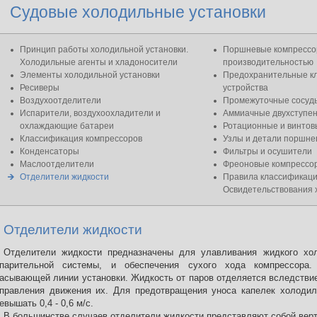
Судовые холодильные установки
Принцип работы холодильной установки.
Поршневые компрессо
Холодильные агенты и хладоносители
производительностью
Элементы холодильной установки
Предохранительные кл
Ресиверы
устройства
Воздухоотделители
Промежуточные сосуд
Испарители, воздухоохладители и
Аммиачные двухступе
охлаждающие батареи
Ротационные и винтов
Классификация компрессоров
Узлы и детали поршне
Конденсаторы
Фильтры и осушители
Маслоотделители
Фреоновые компрессо
Отделители жидкости
Правила классификаци
Освидетельствования 
Отделители жидкости
Отделители жидкости предназначены для улавливания жидкого хол
спарительной системы, и обеспечения сухого хода компрессора
асывающей линии установки. Жидкость от паров отделяется вследствие
правления движения их. Для предотвращения уноса капелек холодил
евышать 0,4 - 0,6 м/с.
В большинстве случаев отделители жидкости представляют собой верти