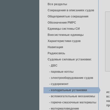
Все разделы
Сокращения в описаниях судов
Общепринятые сокращения
Обозначения РМРС
Единицы cистемы СИ
Внесистемные единицы
Характеристики судов
Навигация
Радиосвязь
Судовые силовые установки:
- ДВС
- паровые котлы
- электрооборудование судов
- cудоремонт
- холодильные установки
и
- вспомогательные механизмы
вс
на
- горюче-смазочные материалы
пр
- материаловедение