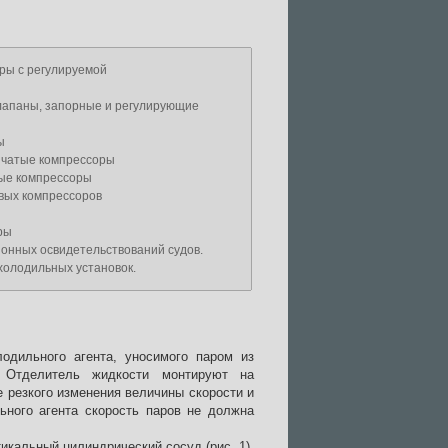
ры с регулируемой
апаны, запорные и регулирующие
ы
нчатые компрессоры
ые компрессоры
вых компрессоров
ры
онных освидетельствований судов.
холодильных установок.
одильного агента, уносимого паром из
. Отделитель жидкости монтируют на
 резкого изменения величины скорости и
ьного агента скорость паров не должна
кальный цилиндрический сосуд (рис. 1).