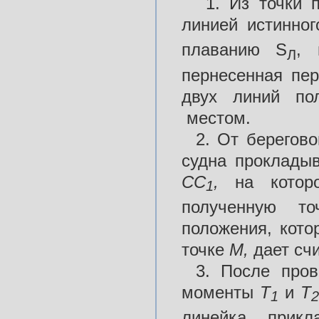
1. Из точки п
линией истинно
плаванию S
, 
Л
пернесенная пе
двух линий по
местом.
2. От берегов
судна прокладыв
СС
,
на котор
1
полученную т
положения, кото
точке
М,
дает сч
3. После пров
моменты
Т
и
Т
1
2
линейка прикл