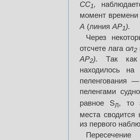
CC
,
наблюдае
1
момент времени
А
(линия
AP
)
.
1
Через некото
отсчете лага
ол
2
АР
).
Так как
2
находилось на
пеленгования 
пеленгами судн
равное S
, то 
Л
места сводится 
из первого набл
Пересечени