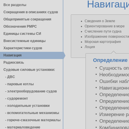
Навигац
Все разделы
Сокращения в описаниях судов
Общепринятые сокращения
Сведения о Земле
Ориентирование в море
Обозначения РМРС
Счисление пути судна
Единицы cистемы СИ
Изображение поверхности
Внесистемные единицы
Морская картография
Лоция
Характеристики судов
Навигация
Определение 
Радиосвязь
Сущность оп
Судовые силовые установки:
Необходимос
- ДВС
Ошибки набл
- паровые котлы
Навигационн
- электрооборудование судов
Определение
- cудоремонт
Определение
- холодильные установки
Определение
- вспомогательные механизмы
Измерение р
- горюче-смазочные материалы
Определение
Комбинирова
- материаловедение