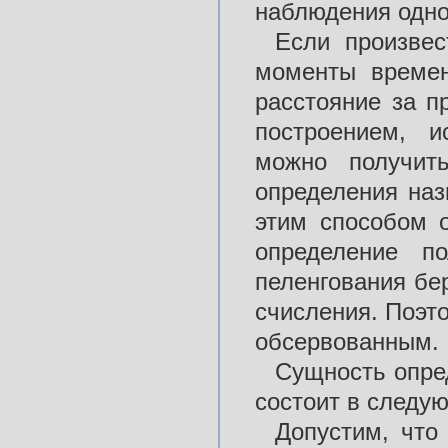
наблюдения одног
Если произвес
моменты времен
расстояние за п
построением, и
можно получит
определения наз
этим способом 
определение п
пеленгования бер
счисления. Поэт
обсервованным.
Сущность опре
состоит в следу
Допустим, что