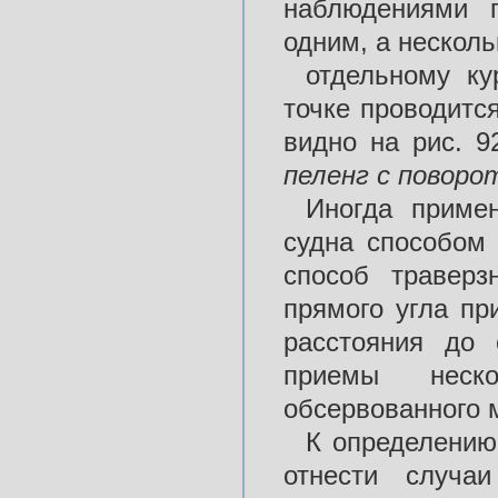
наблюдениями п
одним, а несколь
отдельному ку
точке проводитс
видно на рис. 9
пел
е
нг
с
поворо
Иногда приме
судна способом 
способ траверз
прямого угла пр
расстояния до 
приемы неск
обсервованного 
К определению
отнести случа