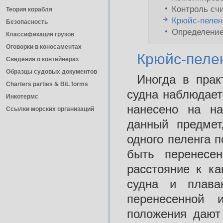
Контроль сч
Теория корабля
Крюйс-пелен
Безопасность
Определение
Классификация грузов
Оговорки в коносаментах
Крюйс-пеле
Сведения о контейнерах
Образцы судовых документов
Иногда в прак
Charters parties & B/L forms
судна наблюдает
Инкотермс
нанесено на на
Ссылки морских организаций
данный предмет
одного пеленга 
быть перенесе
расстояние к к
судна и плава
перенесенной 
положения дают