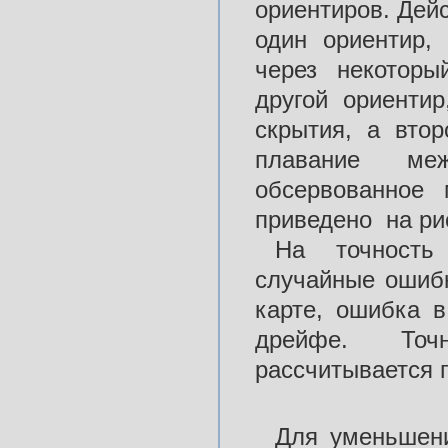
ориентиров. Дейс
один ориентир,
через некоторы
другой ориентир
скрытия, а вто
плавание ме
обсервованное 
приведено на рис
На точность 
случайные ошибк
карте, ошибка 
дрейфе. Точн
рассчитывается 
Для уменьшени