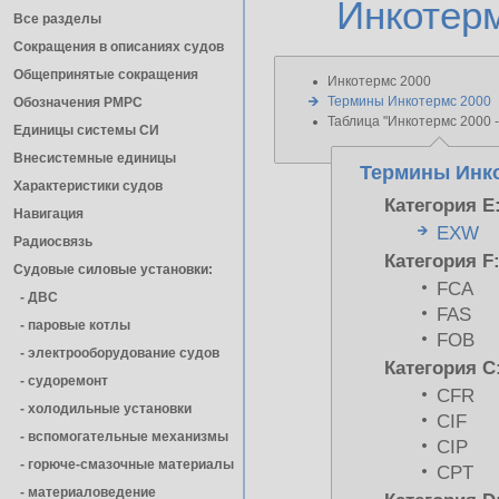
Инкотерм
Все разделы
Сокращения в описаниях судов
Общепринятые сокращения
Инкотермс 2000
Термины Инкотермс 2000
Обозначения РМРС
Таблица "Инкотермс 2000 
Единицы cистемы СИ
Внесистемные единицы
Термины Инко
Характеристики судов
Категория E
Навигация
EXW
Радиосвязь
Категория F
Судовые силовые установки:
FCA
- ДВС
FAS
- паровые котлы
FOB
- электрооборудование судов
Категория C
- cудоремонт
CFR
- холодильные установки
CIF
- вспомогательные механизмы
CIP
- горюче-смазочные материалы
CPT
- материаловедение