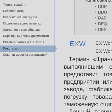
Категория D
Теория корабля
DDP
Безопасность
DDU
Классификация грузов
DAF
DEQ
Оговорки в коносаментах
DES
Сведения о контейнерах
Образцы судовых документов
EXW
Charters parties & B/L forms
EX Work
Инкотермс
EX Work
Ссылки морских организаций
Термин «Франк
выполнившим с
предоставит то
предприятии ил
заводе, фабрике
погрузку товар
таможенную очис
Данный терми