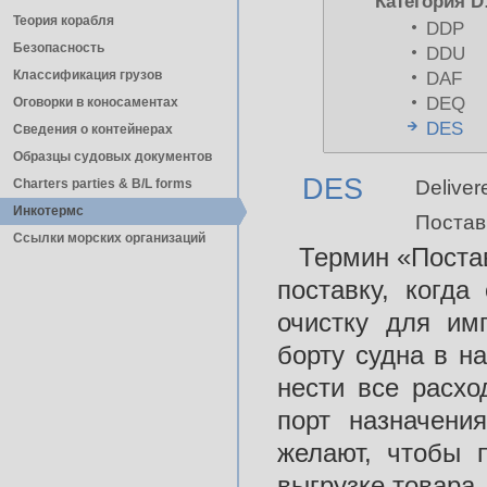
Категория D
Теория корабля
DDP
Безопасность
DDU
Классификация грузов
DAF
DEQ
Оговорки в коносаментах
DES
Сведения о контейнерах
Образцы судовых документов
DES
Charters parties & B/L forms
Deliver
Инкотермс
Поставк
Ссылки морских организаций
Термин «Постав
поставку, когд
очистку для им
борту судна в н
нести все расхо
порт назначени
желают, чтобы 
выгрузке товара