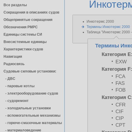
Инкотерм
Все разделы
Сокращения в описаниях судов
Общепринятые сокращения
Инкотермс 2000
Термины Инкотермс 2000
Обозначения РМРС
Таблица "Инкотермс 2000 
Единицы cистемы СИ
Внесистемные единицы
Термины Инко
Характеристики судов
Категория E
Навигация
EXW
Радиосвязь
Категория F
Судовые силовые установки:
FCA
- ДВС
FAS
- паровые котлы
FOB
- электрооборудование судов
Категория C
- cудоремонт
CFR
- холодильные установки
CIF
- вспомогательные механизмы
CIP
- горюче-смазочные материалы
CPT
- материаловедение