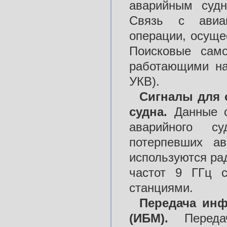
аварийным судн
Связь с авиа
операции, осущес
Поисковые само
работающими на
УКВ).
Сигналы для 
судна.
Данные с
аварийного с
потерпевших а
используются ра
частот 9 ГГц 
станциями.
Передача инф
(ИБМ).
Передач