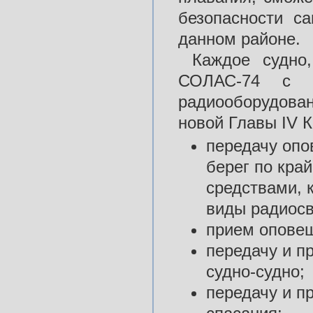
безопасности с
данном районе.
Каждое судно
СОЛАС-74 с п
радиооборудова
новой Главы IV 
передачу опо
берег по кра
средствами, 
виды радиосв
прием оповещ
передачу и п
судно-судно;
передачу и п