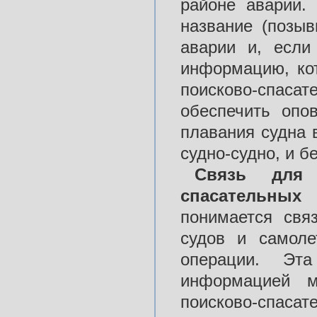
районе аварии.
название (позыв
аварии и, если
информацию, ко
поисково-спаса
обеспечить опо
плавания судна 
судно-судно, и б
Связь для 
спасательных 
понимается свя
судов и самоле
операции. Э
информацией м
поисково-спас