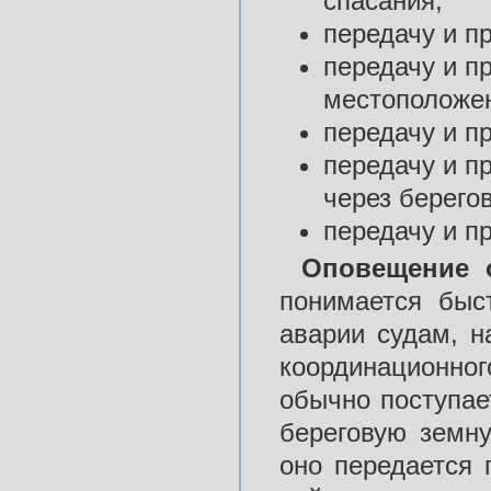
спасания;
передачу и п
передачу и п
местоположе
передачу и п
передачу и п
через берего
передачу и п
Оповещение 
понимается быс
аварии судам, н
координационн
обычно поступае
береговую земн
оно передается 