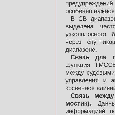
предупреждени
особенно важное
В СВ диапазо
выделена част
узкополосного 
через спутник
диапазоне.
Связь для п
функция ГМССБ
между судовыми
управления и э
косвенное влияни
Связь между
мостик).
Данный
информацией по