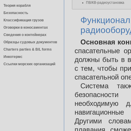
ПВ/КВ-радиоустановка
Теория корабля
Безопасность
Функционал
Классификация грузов
радиообору
Оговорки в коносаментах
Сведения о контейнерах
Основная кон
Образцы судовых документов
спасательные ор
Charters parties & B/L forms
Инкотермс
должны быть в в
Ссылки морских организаций
с тем, чтобы пр
спасательной оп
Система так
безопасности
необходимую д
навигационные
Другими слова
плавания, сможе