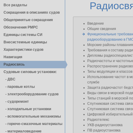
Радиосв
Все разделы
Сокращения в описаниях судов
Общепринятые сокращения
Введение
Обозначения РМРС
Общие сведения
Функциональные требован
Единицы cистемы СИ
радиооборудованию в ГМ
Внесистемные единицы
Морские районы плавания
Характеристики судов
Требования к составу рад
Дипломы радиоспециалис
Навигация
Радиочастоты и частотны
Радиосвязь
Распространение радиов
Типы модуляции и классов
Судовые силовые установки:
Использование частот в м
- ДВС
службе
- паровые котлы
Защита радиочастот бедст
Виды связи в морской под
- электрооборудование судов
Типы станций в морской п
- cудоремонт
Спутниковая система св
- холодильные установки
Спутниковая система св
Цифровой избирательный
- вспомогательные механизмы
Радиотелекс
- горюче-смазочные материалы
УКВ-радиоустановка
ПВ радиоустановка
- материаловедение