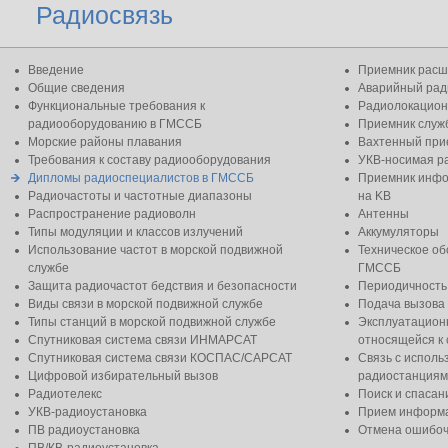
Радиосвязь
Введение
Приемник расш
Общие сведения
Аварийный рад
Функциональные требования к
Радиолокацион
радиооборудованию в ГМССБ
Приемник слу
Морские районы плавания
Вахтенный при
Требования к составу радиооборудования
УКВ-носимая р
Дипломы радиоспециалистов в ГМССБ
Приемник инфо
Радиочастоты и частотные диапазоны
на KB
Распространение радиоволн
Антенны
Типы модуляции и классов излучений
Аккумуляторы
Использование частот в морской подвижной
Техническое о
службе
ГМССБ
Защита радиочастот бедствия и безопасности
Периодичность
Виды связи в морской подвижной службе
Подача вызова
Типы станций в морской подвижной службе
Эксплуатацион
Спутниковая система связи ИНМАРСАТ
относящейся к 
Спутниковая система связи КОСПАС/САРСАТ
Связь с испол
Цифровой избирательный вызов
радиостанциям
Радиотелекс
Поиск и спасан
УКВ-радиоустановка
Прием информа
ПВ радиоустановка
Отмена ошибоч