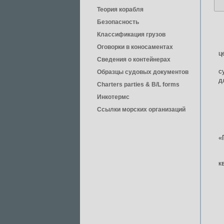
Теория корабля
Безопасность
Классификация грузов
Оговорки в коносаментах
ц
Сведения о контейнерах
с
Образцы судовых документов
д
Charters parties & B/L forms
Инкотермс
Ссылки морских организаций
«
к