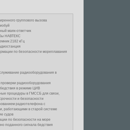
иренного группового вызова
иобуй
ный маяк-ответчик
жбы НАВТЕКС
емник 2182 кГц
адиостанция
рмации по безопасности мореплавания
бслуживание радиооборудования в
 проверки радиооборудования
 бедствия в режиме ЦИВ
ные процедуры в ГМССБ для связи,
срочности и безопасности
ьзованием радиотелефона с
и, работающими в старой системе
ие судов
ции по безопасности на море
но поданного сигнала бедствия