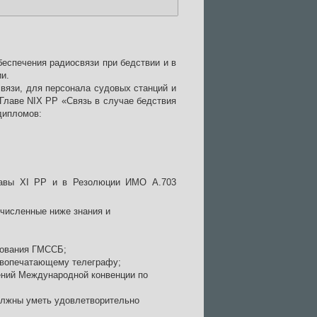
еспечения радиосвязи при бедствии и в
и.
связи, для персонала судовых станций и
Главе NIX PP «Связь в случае бедствия
дипломов:
Главы XI РР и в Резолюции ИМО А.703
численные ниже знания и
дования ГМССБ;
квопечатающему телеграфу;
ений Международной конвенции по
должны уметь удовлетворительно