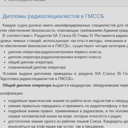
ПВ/КВ-радиоустановка
Дипломы радиоспециалистов в ГМССБ
Каждое судно должно иметь квалифицированных специалистов для об
елях обеспечения безопасности, отвечающих требованиям Администраци
В соответствии с Разделом IIА Статьи 55 Главы XI Регламента радио
удовых земных станций, использующих частоты и методы, описанные в 
ля обеспечения безопасности в ГМССБ», существуют четыре категории 
диплом оператора-радиоэлектроника первого класса;
диплом оператора-радиоэлектроника второго класса;
общий диплом оператора;
ограниченный диплом оператора.
Условия выдачи дипломов приведены в разделе IIIA Статьи 55 
Подготовка радиоспециалистов в ГМССБ».
Общий диплом оператора
выдается кандидатам, обнаружившим пере
валификацию:
подробные практические знания по работе всех подсистем и обору
умение правильно передавать и принимать по радиотелефону и бу
подробное знание правил, применяемых в радиосвязи, и тех полож
охране человеческой жизни на море, которые относятся к радио;
достаточное знание одного из рабочих языков Союза. Кандидаты 
изъясняться на этом языке как устно, так и письменно.