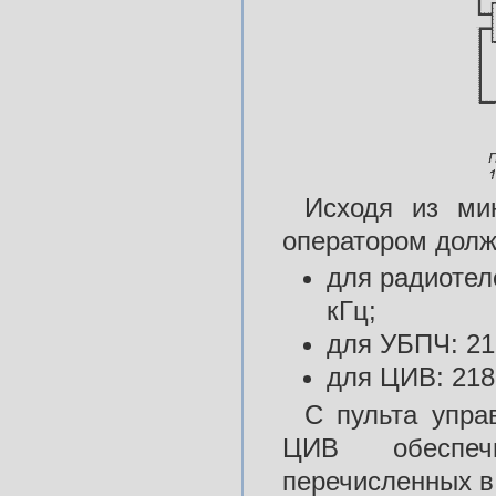
Исходя из ми
оператором долж
для радиотеле
кГц;
для УБПЧ: 217
для ЦИВ: 2187
С пульта упра
ЦИВ обеспеч
перечисленных в