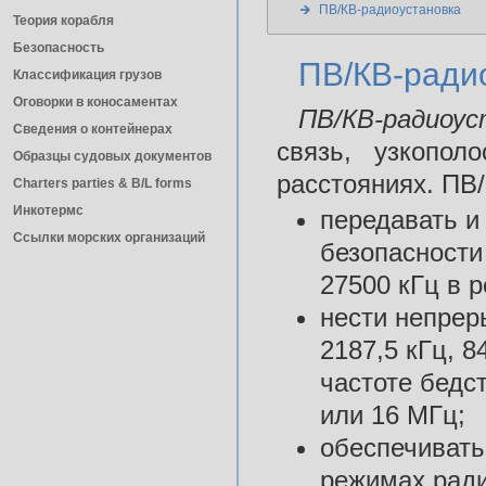
ПВ/КВ-радиоустановка
Теория корабля
Безопасность
ПВ/КВ-ради
Классификация грузов
Оговорки в коносаментах
ПВ/КВ-радио
Сведения о контейнерах
связь, узкопо
Образцы судовых документов
расстояниях. ПВ
Charters parties & B/L forms
Инкотермс
передавать и
Ссылки морских организаций
безопасности
27500 кГц в 
нести непрер
2187,5 кГц, 8
частоте бедст
или 16 МГц;
обеспечивать
режимах ради