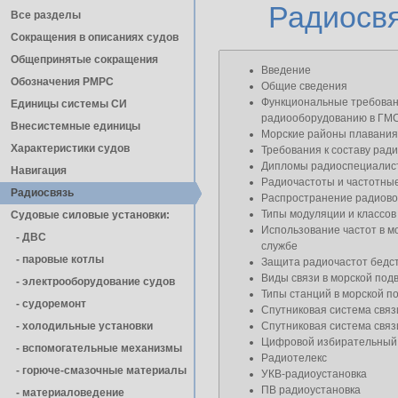
Радиосв
Все разделы
Сокращения в описаниях судов
Общепринятые сокращения
Введение
Обозначения РМРС
Общие сведения
Функциональные требован
Единицы cистемы СИ
радиооборудованию в ГМ
Внесистемные единицы
Морские районы плавания
Характеристики судов
Требования к составу рад
Дипломы радиоспециалис
Навигация
Радиочастоты и частотны
Радиосвязь
Распространение радиов
Типы модуляции и классов
Судовые силовые установки:
Использование частот в м
- ДВС
службе
- паровые котлы
Защита радиочастот бедст
Виды связи в морской под
- электрооборудование судов
Типы станций в морской п
- cудоремонт
Спутниковая система св
- холодильные установки
Спутниковая система св
Цифровой избирательный
- вспомогательные механизмы
Радиотелекс
- горюче-смазочные материалы
УКВ-радиоустановка
ПВ радиоустановка
- материаловедение