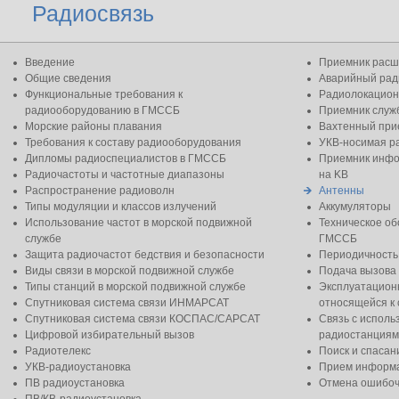
Радиосвязь
Введение
Приемник расш
Общие сведения
Аварийный рад
Функциональные требования к
Радиолокацион
радиооборудованию в ГМССБ
Приемник слу
Морские районы плавания
Вахтенный при
Требования к составу радиооборудования
УКВ-носимая р
Дипломы радиоспециалистов в ГМССБ
Приемник инфо
Радиочастоты и частотные диапазоны
на KB
Распространение радиоволн
Антенны
Типы модуляции и классов излучений
Аккумуляторы
Использование частот в морской подвижной
Техническое о
службе
ГМССБ
Защита радиочастот бедствия и безопасности
Периодичность
Виды связи в морской подвижной службе
Подача вызова
Типы станций в морской подвижной службе
Эксплуатацион
Спутниковая система связи ИНМАРСАТ
относящейся к 
Спутниковая система связи КОСПАС/САРСАТ
Связь с испол
Цифровой избирательный вызов
радиостанциям
Радиотелекс
Поиск и спасан
УКВ-радиоустановка
Прием информа
ПВ радиоустановка
Отмена ошибоч