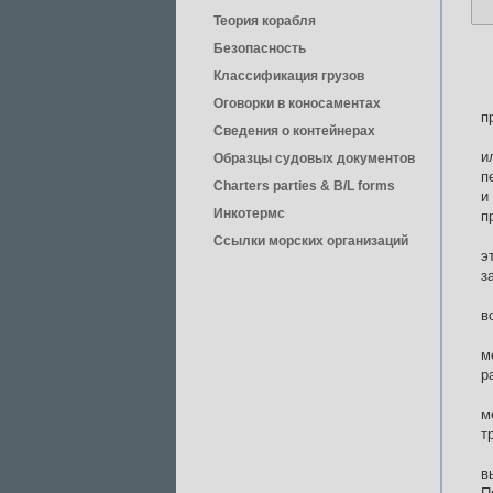
Теория корабля
Безопасность
Классификация грузов
Оговорки в коносаментах
п
Сведения о контейнерах
и
Образцы судовых документов
п
Charters parties & B/L forms
и
Инкотермс
п
Ссылки морских организаций
э
з
в
м
р
м
т
в