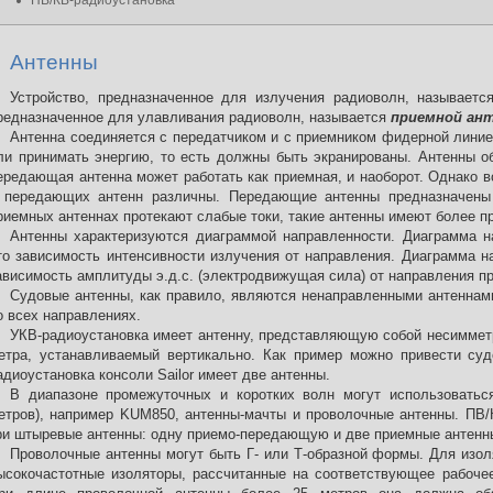
ПВ/КВ-радиоустановка
Антенны
Устройство, предназначенное для излучения радиоволн, называет
редназначенное для улавливания радиоволн, называется
приемной ан
Антенна соединяется с передатчиком и с приемником фидерной лини
ли принимать энергию, то есть должны быть экранированы. Антенны о
ередающая антенна может работать как приемная, и наоборот. Однако в
 передающих антенн различны. Передающие антенны предназначены
риемных антеннах протекают слабые токи, такие антенны имеют более п
Антенны характеризуются диаграммой направленности. Диаграмма 
то зависимость интенсивности излучения от направления. Диаграмма 
ависимость амплитуды э.д.с. (электродвижущая сила) от направления п
Судовые антенны, как правило, являются ненаправленными антеннами
о всех направлениях.
УКВ-радиоустановка имеет антенну, представляющую собой несимметр
етра, устанавливаемый вертикально. Как пример можно привести су
адиоустановка консоли Sailor имеет две антенны.
В диапазоне промежуточных и коротких волн могут использовать
етров), например KUM850, антенны-мачты и проволочные антенны. ПВ/К
ри штыревые антенны: одну приемо-передающую и две приемные антенн
Проволочные антенны могут быть Г- или Т-образной формы. Для изо
ысокочастотные изоляторы, рассчитанные на соответствующее рабочее