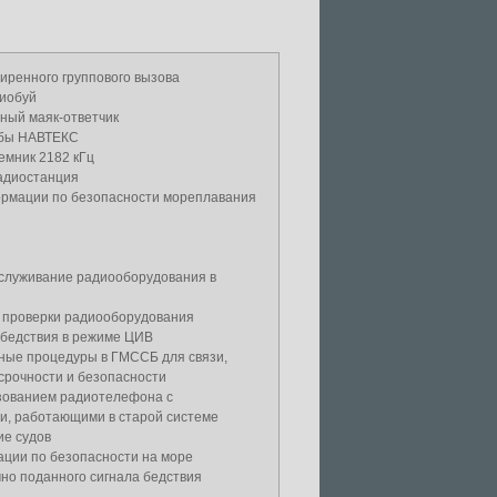
иренного группового вызова
иобуй
ный маяк-ответчик
жбы НАВТЕКС
емник 2182 кГц
адиостанция
рмации по безопасности мореплавания
бслуживание радиооборудования в
 проверки радиооборудования
 бедствия в режиме ЦИВ
ные процедуры в ГМССБ для связи,
срочности и безопасности
ьзованием радиотелефона с
и, работающими в старой системе
ие судов
ции по безопасности на море
но поданного сигнала бедствия