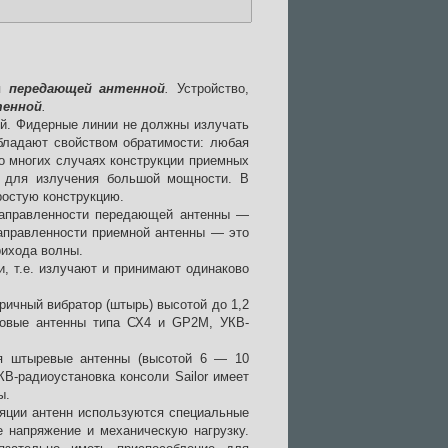
ся
передающей антенной
.
Устройство,
тенной
.
ей. Фидерные линии не должны излучать
бладают свойством обратимости: любая
о многих случаях конструкции приемных
 для излучения большой мощности. В
ростую конструкцию.
направленности передающей антенны —
направленности приемной антенны — это
рихода волны.
, т.е. излучают и принимают одинаково
ичный вибратор (штырь) высотой до 1,2
довые антенны типа СХ4 и GP2M, УКВ-
ся штыревые антенны (высотой 6 — 10
В-радиоустановка консоли Sailor имеет
ы.
ляции антенн используются специальные
 напряжение и механическую нагрузку.