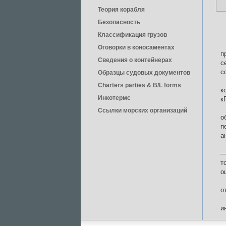
Теория корабля
Безопасность
Классификация грузов
Оговорки в коносаментах
п
Сведения о контейнерах
с
с
Образцы судовых документов
Charters parties & B/L forms
к
Инкотермс
к
Ссылки морских организаций
о
п
а
—
т
о
о
и