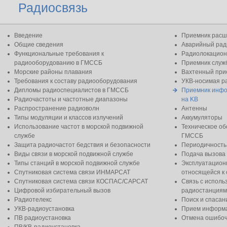
Радиосвязь
Введение
Приемник расш
Общие сведения
Аварийный рад
Функциональные требования к
Радиолокацион
радиооборудованию в ГМССБ
Приемник слу
Морские районы плавания
Вахтенный при
Требования к составу радиооборудования
УКВ-носимая р
Дипломы радиоспециалистов в ГМССБ
Приемник инфо
Радиочастоты и частотные диапазоны
на KB
Распространение радиоволн
Антенны
Типы модуляции и классов излучений
Аккумуляторы
Использование частот в морской подвижной
Техническое о
службе
ГМССБ
Защита радиочастот бедствия и безопасности
Периодичность
Виды связи в морской подвижной службе
Подача вызова
Типы станций в морской подвижной службе
Эксплуатацион
Спутниковая система связи ИНМАРСАТ
относящейся к 
Спутниковая система связи КОСПАС/САРСАТ
Связь с испол
Цифровой избирательный вызов
радиостанциям
Радиотелекс
Поиск и спасан
УКВ-радиоустановка
Прием информа
ПВ радиоустановка
Отмена ошибоч