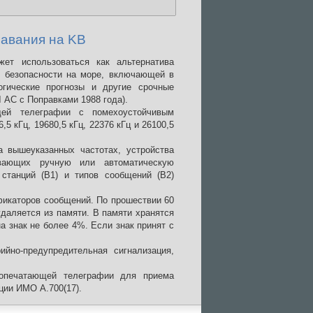
авания на KB
ет использоваться как альтернатива
о безопасности на море, включающей в
огические прогнозы и другие срочные
 АС с Поправками 1988 года).
щей телеграфии с помехоустойчивым
,5 кГц, 19680,5 кГц, 22376 кГц и 26100,5
а вышеуказанных частотах, устройства
ивающих ручную или автоматическую
станций (В1) и типов сообщений (В2)
фикаторов сообщений. По прошествии 60
даляется из памяти. В памяти хранятся
 знак не более 4%. Если знак принят с
йно-предупредительная сигнализация,
вопечатающей телеграфии для приема
ции ИМО А.700(17).