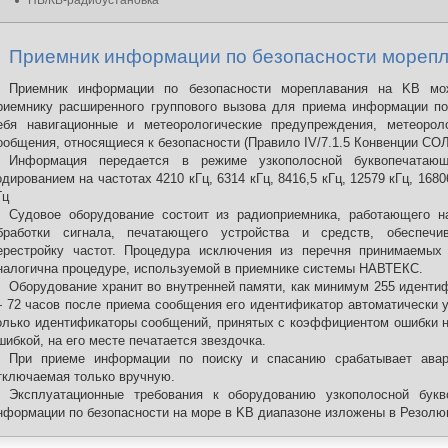
ПВ/КВ-радиоустановка
Приемник информации по безопасности морепл
Приемник информации по безопасности мореплавания на KB мож
риемнику расширенного группового вызова для приема информации п
ебя навигационные и метеорологические предупреждения, метеорол
ообщения, относящиеся к безопасности (Правило IV/7.1.5 Конвенции СОЛ
Информация передается в режиме узкополосной буквопечатаю
одированием на частотах 4210 кГц, 6314 кГц, 8416,5 кГц, 12579 кГц, 16806
Гц
Судовое оборудование состоит из радиоприемника, работающего н
бработки сигнала, печатающего устройства и средств, обеспеч
ерестройку частот. Процедура исключения из перечня принимаемых 
налогична процедуре, используемой в приемнике системы НАВТЕКС.
Оборудование хранит во внутренней памяти, как минимум 255 иденти
 72 часов после приема сообщения его идентификатор автоматически у
олько идентификаторы сообщений, принятых с коэффициентом ошибки на
шибкой, на его месте печатается звездочка.
При приеме информации по поиску и спасанию срабатывает авари
тключаемая только вручную.
Эксплуатационные требования к оборудованию узкополосной бук
нформации по безопасности на море в KB диапазоне изложены в Резолю