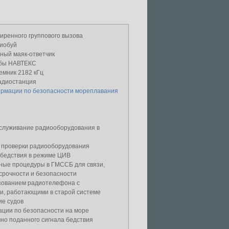
иренного группового вызова
иобуй
ный маяк-ответчик
жбы НАВТЕКС
емник 2182 кГц
адиостанция
рмации по безопасности мореплавания
бслуживание радиооборудования в
 проверки радиооборудования
 бедствия в режиме ЦИВ
ные процедуры в ГМССБ для связи,
срочности и безопасности
ьзованием радиотелефона с
и, работающими в старой системе
ие судов
ции по безопасности на море
но поданного сигнала бедствия