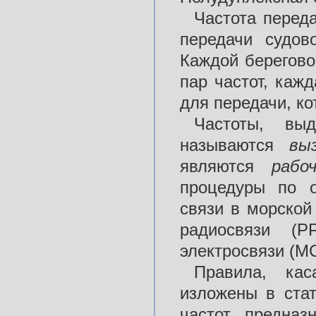
Частота переда
передачи судов
Каждой берегово
пар частот, каж
для передачи, к
Частоты, вы
называются
вы
являются
рабо
процедуры по о
связи в морской
радиосвязи (Р
электросвязи (М
Правила, ка
изложены в ста
частот, предна