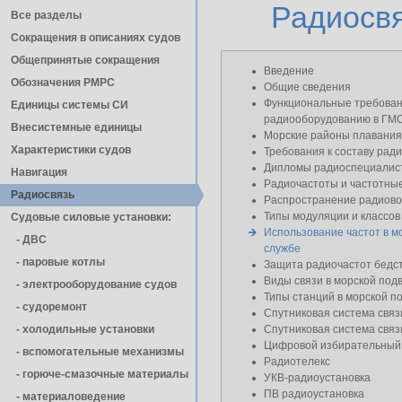
Радиосв
Все разделы
Сокращения в описаниях судов
Общепринятые сокращения
Введение
Обозначения РМРС
Общие сведения
Функциональные требован
Единицы cистемы СИ
радиооборудованию в ГМ
Внесистемные единицы
Морские районы плавания
Характеристики судов
Требования к составу рад
Дипломы радиоспециалис
Навигация
Радиочастоты и частотны
Радиосвязь
Распространение радиов
Типы модуляции и классов
Судовые силовые установки:
Использование частот в м
- ДВС
службе
- паровые котлы
Защита радиочастот бедст
Виды связи в морской под
- электрооборудование судов
Типы станций в морской п
- cудоремонт
Спутниковая система св
- холодильные установки
Спутниковая система св
Цифровой избирательный
- вспомогательные механизмы
Радиотелекс
- горюче-смазочные материалы
УКВ-радиоустановка
ПВ радиоустановка
- материаловедение