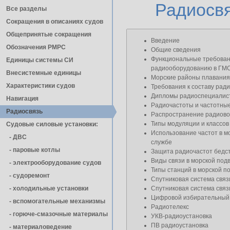
Радиосв
Все разделы
Сокращения в описаниях судов
Общепринятые сокращения
Введение
Обозначения РМРС
Общие сведения
Функциональные требован
Единицы cистемы СИ
радиооборудованию в ГМ
Внесистемные единицы
Морские районы плавания
Характеристики судов
Требования к составу рад
Дипломы радиоспециалис
Навигация
Радиочастоты и частотны
Радиосвязь
Распространение радиов
Типы модуляции и классов
Судовые силовые установки:
Использование частот в м
- ДВС
службе
- паровые котлы
Защита радиочастот бедст
Виды связи в морской под
- электрооборудование судов
Типы станций в морской п
- cудоремонт
Спутниковая система св
- холодильные установки
Спутниковая система св
Цифровой избирательный
- вспомогательные механизмы
Радиотелекс
- горюче-смазочные материалы
УКВ-радиоустановка
ПВ радиоустановка
- материаловедение