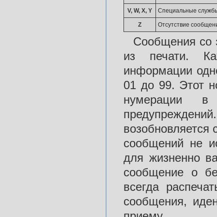
V, W, X, Y
Специальные службы
Z
Отсутствие сообщен
Сообщения со з
из печати. К
информации одно
01 до 99. Этот 
нумерации в 
предупреждени
возобновляется 
сообщений не и
для жизненно в
сообщение о бе
всегда распеча
сообщения, иде
приему.