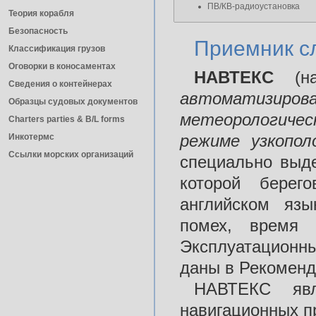
ПВ/КВ-радиоустановка
Теория корабля
Безопасность
Приемник 
Классификация грузов
Оговорки в коносаментах
НАВТЕКС
(
Сведения о контейнерах
автоматизиров
Образцы судовых документов
метеорологичес
Charters parties & B/L forms
режиме узкопол
Инкотермс
Ссылки морских организаций
специально выде
которой берег
английском язы
помех, время 
Эксплуатационн
даны в Рекоменд
НАВТЕКС явл
навигационных п