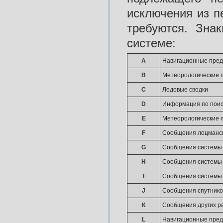
исключения из п
требуются. Зна
системе:
А
Навигационные пре
В
Метеорологические 
С
Ледовые сводки
D
Информация по поис
Е
Метеорологические 
F
Сообщения лоцманс
G
Сообщения системы
Н
Сообщения системы
I
Сообщения системы
J
Сообщения спутнико
К
Сообщения других р
L
Навигационные преду