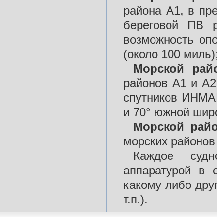
района A1, в пр
береговой ПВ р
возможность оп
(около 100 миль)
Морской рай
районов А1 и А2
спутников ИНМА
и 70° южной шир
Морской рай
морских районов 
Каждое судн
аппаратурой в 
какому-либо дру
т.п.).