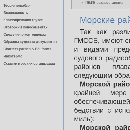
ПВ/КВ-радиоустановка
Теория корабля
Безопасность
Морские ра
Классификация грузов
Оговорки в коносаментах
Так как разл
Сведения о контейнерах
ГМССБ, имеют св
Образцы судовых документов
и видами предо
Charters parties & B/L forms
судового радиоо
Инкотермс
Ссылки морских организаций
районов плав
следующим обра
Морской райо
крайней мере
обеспечивающе
бедствии с исп
миль);
Морской рай