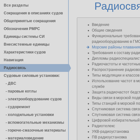
Радиосв
Все разделы
Сокращения в описаниях судов
Общепринятые сокращения
Введение
Обозначения РМРС
Общие сведения
Функциональные требован
Единицы cистемы СИ
радиооборудованию в ГМ
Внесистемные единицы
Морские районы плавания
Характеристики судов
Требования к составу рад
Дипломы радиоспециалис
Навигация
Радиочастоты и частотны
Радиосвязь
Распространение радиов
Типы модуляции и классов
Судовые силовые установки:
Использование частот в м
- ДВС
службе
- паровые котлы
Защита радиочастот бедст
Виды связи в морской под
- электрооборудование судов
Типы станций в морской п
- cудоремонт
Спутниковая система св
- холодильные установки
Спутниковая система св
Цифровой избирательный
- вспомогательные механизмы
Радиотелекс
- горюче-смазочные материалы
УКВ-радиоустановка
ПВ радиоустановка
- материаловедение