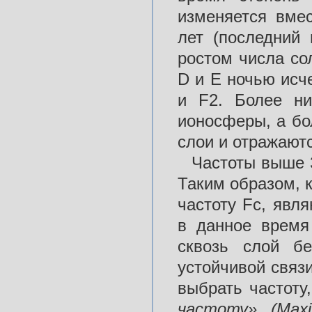
изменяется вме
лет (последний 
ростом числа со
D и Е ночью исче
и F2. Более ни
ионосферы, а бо
слои и отражают
Частоты выше 
Таким образом, 
частоту Fc, яв
в данное время
сквозь слой бе
устойчивой связ
выбрать частоту
частоту» (Max