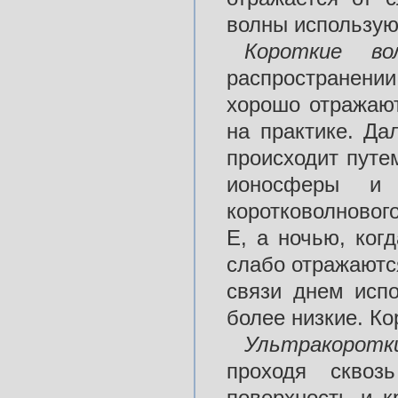
волны используют
Короткие 
распространени
хорошо отражают
на практике. Да
происходит путе
ионосферы и
коротковолновог
Е, а ночью, ког
слабо отражаются
связи днем исп
более низкие. Ко
Ультракорот
проходя скво
поверхность и к