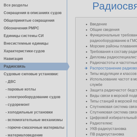
Радиосв
Все разделы
Сокращения в описаниях судов
Общепринятые сокращения
Введение
Обозначения РМРС
Общие сведения
Функциональные требован
Единицы cистемы СИ
радиооборудованию в ГМ
Внесистемные единицы
Морские районы плавания
Характеристики судов
Требования к составу рад
Дипломы радиоспециалис
Навигация
Радиочастоты и частотны
Радиосвязь
Распространение радиов
Типы модуляции и классов
Судовые силовые установки:
Использование частот в м
- ДВС
службе
- паровые котлы
Защита радиочастот бедст
Виды связи в морской под
- электрооборудование судов
Типы станций в морской п
- cудоремонт
Спутниковая система св
- холодильные установки
Спутниковая система св
Цифровой избирательный
- вспомогательные механизмы
Радиотелекс
- горюче-смазочные материалы
УКВ-радиоустановка
ПВ радиоустановка
- материаловедение