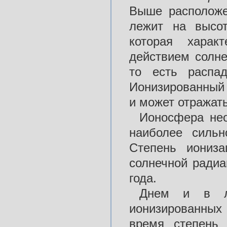
Выше располож
лежит на высо
которая харак
действием солне
то есть распа
Ионизированный 
и может отражат
Ионосфера нео
наиболее силь
Степень иониза
солнечной радиа
года.
Днем и в ле
ионизированных
время степень 