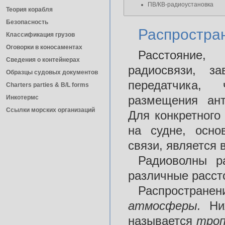
ПВ/КВ-радиоустановка
Теория корабля
Безопасность
Распростра
Классификация грузов
Оговорки в коносаментах
Расстояние,
Сведения о контейнерах
радиосвязи, з
Образцы судовых документов
передатчика,
Charters parties & B/L forms
размещения ант
Инкотермс
Ссылки морских организаций
Для конкретного
на судне, осн
связи, является 
Радиоволны р
различные расст
Распростра
атмосферы.
Ни
называется
тро