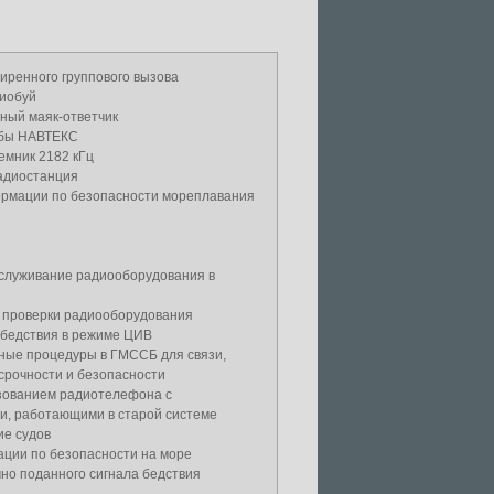
иренного группового вызова
иобуй
ный маяк-ответчик
жбы НАВТЕКС
емник 2182 кГц
адиостанция
рмации по безопасности мореплавания
бслуживание радиооборудования в
 проверки радиооборудования
 бедствия в режиме ЦИВ
ные процедуры в ГМССБ для связи,
срочности и безопасности
ьзованием радиотелефона с
и, работающими в старой системе
ие судов
ции по безопасности на море
но поданного сигнала бедствия