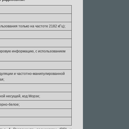
ьзования только на частоте 2182 кГц);
фровую информацию, с использованием
дуляции и частотно-манипулированной
ая;
ой несущей, код Морзе;
ерно-белое;