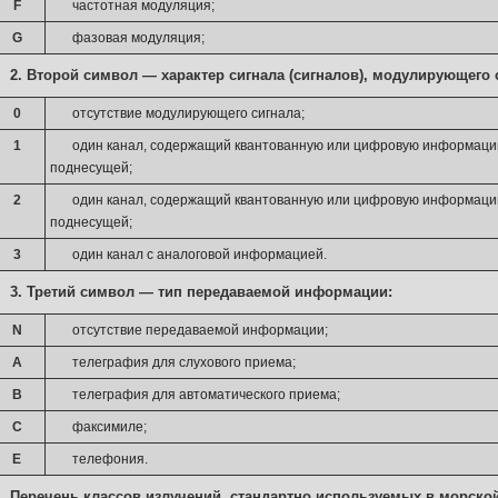
F
частотная модуляция;
G
фазовая модуляция;
2. Второй символ — характер сигнала (сигналов), модулирующего
0
отсутствие модулирующего сигнала;
1
один канал, содержащий квантованную или цифровую информац
поднесущей;
2
один канал, содержащий квантованную или цифровую информац
поднесущей;
3
один канал с аналоговой информацией.
3. Третий символ — тип передаваемой информации:
N
отсутствие передаваемой информации;
А
телеграфия для слухового приема;
В
телеграфия для автоматического приема;
С
факсимиле;
Е
телефония.
Перечень классов излучений, стандартно используемых в морско