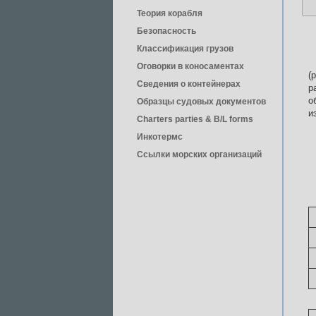
Теория корабля
Безопасность
Классификация грузов
Оговорки в коносаментах
(
Сведения о контейнерах
р
о
Образцы судовых документов
и
Charters parties & B/L forms
Инкотермс
Ссылки морских организаций