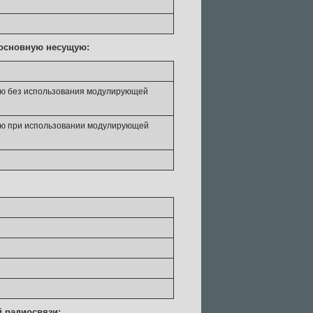
 основную несущую:
ию без использования модулирующей
ию при использовании модулирующей
й радиосвязи: