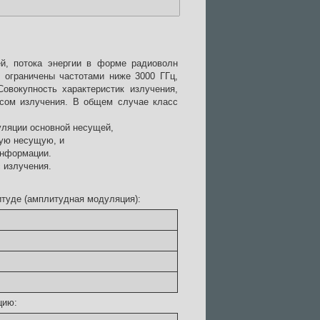
й, потока энергии в форме радиоволн
 ограничены частотами ниже 3000 ГГц,
овокупность характеристик излучения,
сом излучения. В общем случае класс
дуляции основной несущей,
ную несущую, и
информации.
 излучения.
итуде (амплитудная модуляция):
цию: