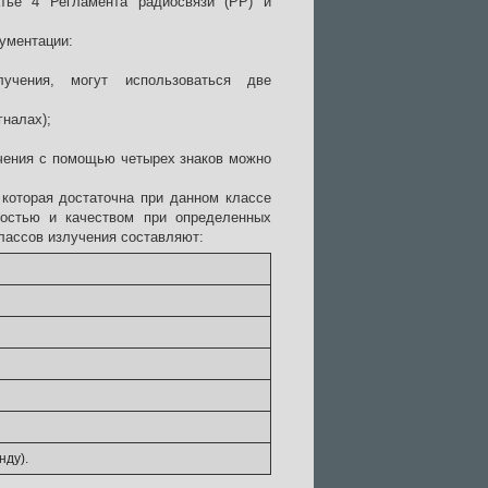
тье 4 Регламента радиосвязи (РР) и
ументации:
учения, могут использоваться две
гналах);
учения с помощью четырех знаков можно
 которая достаточна при данном классе
ростью и качеством при определенных
лассов излучения составляют:
нду).