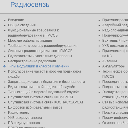
Радиосвязь
Введение
Приемник расш
Общие сведения
Аварийный рад
Функциональные требования к
Радиолокацион
радиооборудованию в ГМССБ
Приемник слу
Морские районы плавания
Вахтенный при
Требования к составу радиооборудования
УКВ-носимая р
Дипломы радиоспециалистов в ГМССБ
Приемник инфо
Радиочастоты и частотные диапазоны
на KB
Распространение радиоволн
Антенны
Типы модуляции и классов излучений
Аккумуляторы
Использование частот в морской подвижной
Техническое о
службе
ГМССБ
Защита радиочастот бедствия и безопасности
Периодичность
Виды связи в морской подвижной службе
Подача вызова
Типы станций в морской подвижной службе
Эксплуатацион
Спутниковая система связи ИНМАРСАТ
относящейся к 
Спутниковая система связи КОСПАС/САРСАТ
Связь с испол
Цифровой избирательный вызов
радиостанциям
Радиотелекс
Поиск и спасан
УКВ-радиоустановка
Прием информа
ПВ радиоустановка
Отмена ошибоч