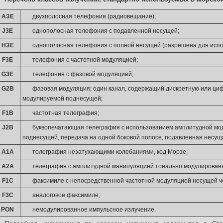
АЗЕ
двухполосная телефония (радиовещание);
J3E
однополосная телефония с подавленной несущей;
НЗЕ
однополосная телефония с полной несущей (разрешена для испол
F3E
телефония с частотной модуляцией;
G3E
телефония с фазовой модуляцией;
G2B
фазовая модуляция; один канал, содержащий дискретную или ци
модулируемой поднесущей;
F1B
частотная телеграфия;
J2B
буквопечатающая телеграфия с использованием амплитудной мо
поднесущей, передача на одной боковой полосе, подавленная несущ
А1А
телеграфия незатухающими колебаниями, код Морзе;
А2А
телеграфия с амплитудной манипуляцией тонально модулированн
F1C
факсимиле с непосредственной частотной модуляцией несущей ч
F3C
аналоговое факсимиле;
PON
немодулированное импульсное излучение.