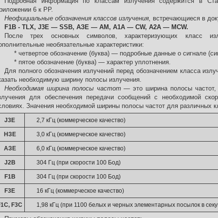
Подробная информация по классам излучения содержится в Ста
риложении 6 к PP.
Неофициальные обозначения классов излучения,
встречающиеся в док
F1B - TLX, J3E — SSB, АЗЕ — AM, A1A — CW, A2A — MCW.
После трех основных символов, характеризующих класс изл
ополнительные необязательные характеристики:
* четвертое обозначение (буква) — подробные данные о сигнале (си
* пятое обозначение (буква) — характер уплотнения.
Для полного обозначения излучений перед обозначением класса изл
казать необходимую ширину полосы излучения.
Необходимая ширина полосы частот
— это ширина полосы частот,
злучения для обеспечения передачи сообщений с необходимой ско
словиях. Значения необходимой ширины полосы частот для различных к
J3E
2,7 кГц (коммерческое качество)
НЗЕ
3,0 кГц (коммерческое качество)
АЗЕ
6,0 кГц (коммерческое качество)
J2B
304 Гц (при скорости 100 Бод)
F1B
304 Гц (при скорости 100 Бод)
F3E
16 кГц (коммерческое качество)
F1C, F3C
1,98 кГц (при 1100 белых и черных элементарных посылок в секу