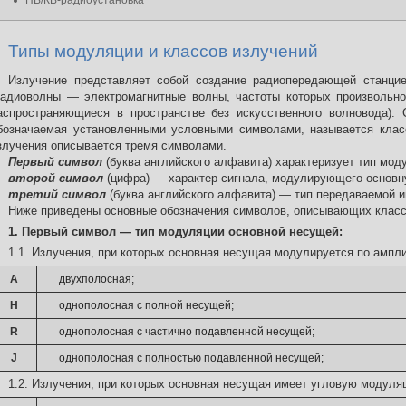
ПВ/КВ-радиоустановка
Типы модуляции и классов излучений
Излучение представляет собой создание радиопередающей станцие
радиоволны — электромагнитные волны, частоты которых произвольно
аспространяющиеся в пространстве без искусственного волновода). С
бозначаемая установленными условными символами, называется клас
злучения описывается тремя символами.
Первый символ
(буква английского алфавита) характеризует тип мо
второй символ
(цифра) — характер сигнала, модулирующего основ
третий символ
(буква английского алфавита) — тип передаваемой 
Ниже приведены основные обозначения символов, описывающих класс
1. Первый символ — тип модуляции основной несущей:
1.1. Излучения, при которых основная несущая модулируется по ампл
А
двухполосная;
Н
однополосная с полной несущей;
R
однополосная с частично подавленной несущей;
J
однополосная с полностью подавленной несущей;
1.2. Излучения, при которых основная несущая имеет угловую модуля