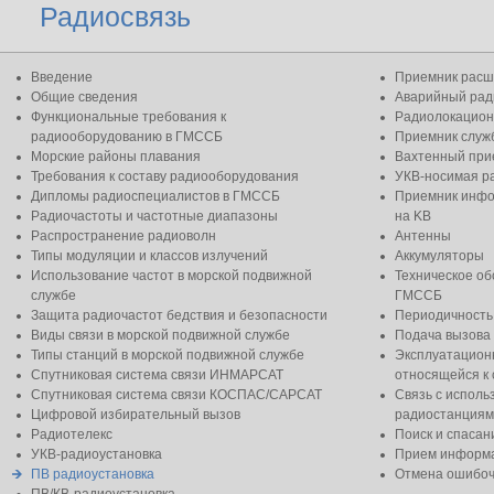
Радиосвязь
Введение
Приемник расш
Общие сведения
Аварийный рад
Функциональные требования к
Радиолокацион
радиооборудованию в ГМССБ
Приемник слу
Морские районы плавания
Вахтенный при
Требования к составу радиооборудования
УКВ-носимая р
Дипломы радиоспециалистов в ГМССБ
Приемник инфо
Радиочастоты и частотные диапазоны
на KB
Распространение радиоволн
Антенны
Типы модуляции и классов излучений
Аккумуляторы
Использование частот в морской подвижной
Техническое о
службе
ГМССБ
Защита радиочастот бедствия и безопасности
Периодичность
Виды связи в морской подвижной службе
Подача вызова
Типы станций в морской подвижной службе
Эксплуатацион
Спутниковая система связи ИНМАРСАТ
относящейся к 
Спутниковая система связи КОСПАС/САРСАТ
Связь с испол
Цифровой избирательный вызов
радиостанциям
Радиотелекс
Поиск и спасан
УКВ-радиоустановка
Прием информа
ПВ радиоустановка
Отмена ошибоч