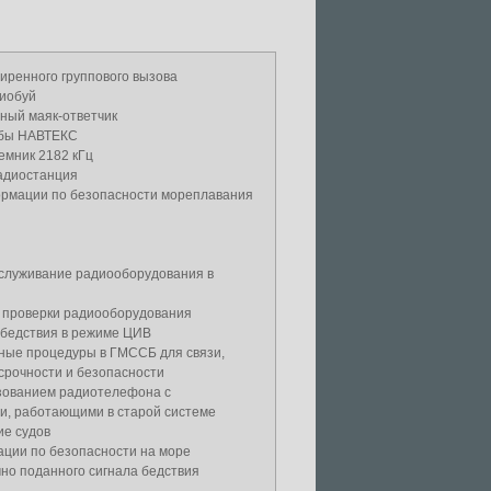
иренного группового вызова
иобуй
ный маяк-ответчик
жбы НАВТЕКС
емник 2182 кГц
адиостанция
рмации по безопасности мореплавания
бслуживание радиооборудования в
 проверки радиооборудования
 бедствия в режиме ЦИВ
ные процедуры в ГМССБ для связи,
срочности и безопасности
ьзованием радиотелефона с
и, работающими в старой системе
ие судов
ции по безопасности на море
но поданного сигнала бедствия