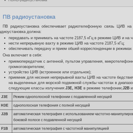
ПВ/КВ-радиоустановка
ПВ радиоустановка
ПВ радиоустановка обеспечивает радиотелефонную связь ЦИВ на
адиоустановка должна:
передавать и принимать на частоте 2187,5 кГц в режиме ЦИВ и на 
нести непрерывную вахту в режиме ЦИВ на частоте 2187,5 кГц;
обеспечивать передачу и прием обшей корреспонденции в режима
Она включает в себя:
приемопередатчик с антенной, пультом управления, микротелефон
громкоговорителем;
устройство ЦИВ (встроенное или отдельное);
приемник для несения непрерывной вахты ЦИВ на частоте бедствия
на выделенных для морской подвижной службы частотах в диапазон
следующие классы излучения:
J3E, НЗЕ
в режиме телефонии;
J2B
J3E
Режим однополосной телефонии с подавленной несущей
НЗЕ
однополосная телефония с полной несущей
J2B
автоматическая телеграфия с использованием частотно-манипулиро
боковой полосе с подавленной несущей
F1B
автоматическая телеграфия с частотной манипуляцией