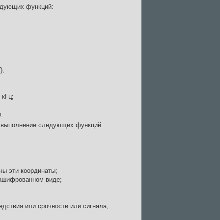
едующих функций:
);
 кГц;
.
, выполнение следующих функций:
ны эти координаты;
зашифрованном виде;
едствия или срочности или сигнала,