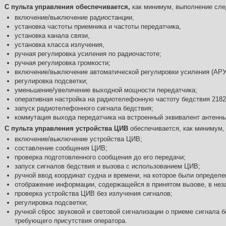
С пульта управления обеспечивается,
как минимум, выполнение сл
включение/выключение радиостанции,
установка частоты приемника и частоты передатчика,
установка канала связи,
установка класса излучения,
ручная регулировка усиления по радиочастоте;
ручная регулировка громкости;
включение/выключение автоматической регулировки усиления (АРУ
регулировка подсветки;
уменьшение/увеличение выходной мощности передатчика;
оперативная настройка на радиотелефонную частоту бедствия 2182
запуск радиотелефонного сигнала бедствия;
коммутация выхода передатчика на встроенный эквивалент антенны
С пульта управления устройства ЦИВ
обеспечивается, как минимум
включение/выключение устройства ЦИВ;
составление сообщения ЦИВ;
проверка подготовленного сообщения до его передачи;
запуск сигналов бедствия и вызова с использованием ЦИВ;
ручной ввод координат судна и времени, на которое были определе
отображение информации, содержащейся в принятом вызове, в не
проверка устройства ЦИВ без излучения сигналов;
регулировка подсветки;
ручной сброс звуковой и световой сигнализации о приеме сигнала б
требующего присутствия оператора.