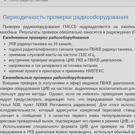
ПВ/КВ-радиоустановка
Периодичность проверки радиооборудования
Проверки радиооборудования ГМССБ подразделяются на
ежедн
жегодные.
Результаты проверок обязательно заносятся в радиожурнал (R
Ежедневные проверки радиооборудования
УКВ радиоустановка на 16 канале,
подача радиотелефонного сигнала тревоги ПВ/КВ радиоустановки,
приемник слуховой вахты на частоте 2182 кГц,
внутренние проверки модемов ЦИВ УКВ и ПВ/КВ диапазонов,
напряжение и ток резервного источника питания,
наличие бумаги в принтерах и приемнике НАВТЕКС
Еженедельные проверки радиооборудования
Внешние проверки (с излучением в эфир) модемов ПВ/КВ диапазонов.
роверки оборудования ЦИВ на частотах, выделенных исключительно для
спользуя другие методы. Однако, если не избежать проведения пров
ледует предусмотреть индикацию того, что передаваемая последов
Статья N38, пункт N3068 Регламента радиосвязи). Для этого испол
оследовательности, который адресуется конкретной береговой станц
ключает в сообщение 1 в качестве первого знака телеуправления к
дресован проверочный вызов, подтверждает его прием в режиме ЦИВ, и 
Использование специального формата ЦИВ для проверки на УКВ 
борудования в УКВ диапазоне можно производить, используя обычный в