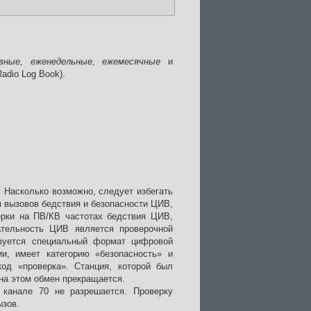
евные, еженедельные, ежемесячные
и
adio Log Book).
 Насколько возможно, следует избегать
 вызовов бедствия и безопасности ЦИВ,
ерки на ПВ/КВ частотах бедствия ЦИВ,
ательность ЦИВ является проверочной
ьзуется специальный формат цифровой
ии, имеет категорию «безопасность» и
од «проверка». Станция, которой был
на этом обмен прекращается.
канале 70 не разрешается. Проверку
ызов.