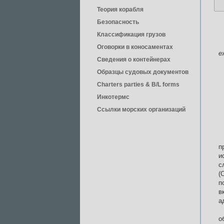
Теория корабля
Безопасность
Классификация грузов
Оговорки в коносаментах
е
Сведения о контейнерах
Образцы судовых документов
Charters parties & B/L forms
Инкотермс
Ссылки морских организаций
п
и
с
(
п
в
а
о