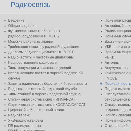
Радиосвязь
Введение
Приемник расш
Общие сведения
Аварийный рад
Функциональные требования к
Радиолокацион
радиооборудованию в ГМССБ
Приемник слу
Морские районы плавания
Вахтенный при
Требования к составу радиооборудования
УКВ-носимая р
Дипломы радиоспециалистов в ГМССБ
Приемник инфо
Радиочастоты и частотные диапазоны
на KB
Распространение радиоволн
Антенны
Типы модуляции и классов излучений
Аккумуляторы
Использование частот в морской подвижной
Техническое о
службе
ГМССБ
Защита радиочастот бедствия и безопасности
Периодичность
Виды связи в морской подвижной службе
Подача вызова
Типы станций в морской подвижной службе
Эксплуатацион
Спутниковая система связи ИНМАРСАТ
относящейся к 
Спутниковая система связи КОСПАС/САРСАТ
Связь с испол
Цифровой избирательный вызов
радиостанциям
Радиотелекс
Поиск и спасан
УКВ-радиоустановка
Прием информа
ПВ радиоустановка
Отмена ошибоч