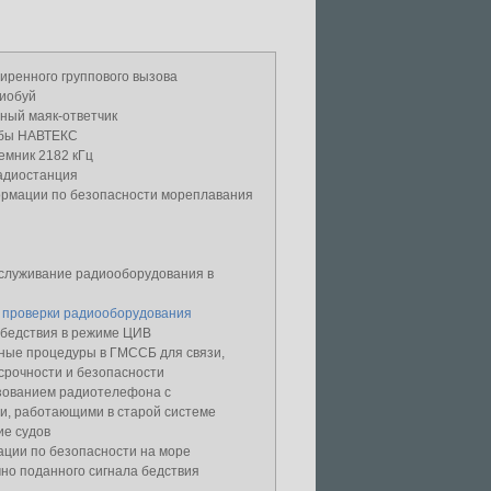
иренного группового вызова
иобуй
ный маяк-ответчик
жбы НАВТЕКС
емник 2182 кГц
адиостанция
рмации по безопасности мореплавания
бслуживание радиооборудования в
 проверки радиооборудования
 бедствия в режиме ЦИВ
ные процедуры в ГМССБ для связи,
срочности и безопасности
ьзованием радиотелефона с
и, работающими в старой системе
ие судов
ции по безопасности на море
но поданного сигнала бедствия