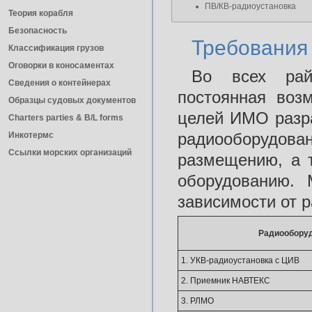
ПВ/КВ-радиоустановка
Теория корабля
Безопасность
Требования
Классификация грузов
Оговорки в коносаментах
Во всех рай
Сведения о контейнерах
постоянная воз
Образцы судовых документов
целей ИМО раз
Charters parties & B/L forms
радиооборудован
Инкотермс
Ссылки морских организаций
размещению, а 
оборудованию. 
зависимости от 
Радиообору
1. УКВ-радиоустановка с ЦИВ
2. Приемник НАВТЕКС
3. РЛМО