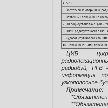
4. АРБ
5. Портативные аварийные рад
6. Вахтенный приемник на часто
7. ПВ радиоустановка с ЦИВ и 
8. ПВ/КВ радиоустановка с ЦИВ
9. Судовая спутниковая станц
10. Приемник РГВ или приемник
ЦИВ
—
ци
радиолокацион
радиобуй, РГВ
информация п
узкополосное бу
Примечание:
*Обязателен 
**Обязателе