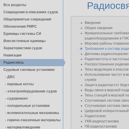
Радиосв
Все разделы
Сокращения в описаниях судов
Общепринятые сокращения
Введение
Обозначения РМРС
Общие сведения
Функциональные требован
Единицы cистемы СИ
радиооборудованию в ГМ
Внесистемные единицы
Морские районы плавания
Характеристики судов
Требования к составу рад
Дипломы радиоспециалис
Навигация
Радиочастоты и частотны
Радиосвязь
Распространение радиов
Типы модуляции и классов
Судовые силовые установки:
Использование частот в м
- ДВС
службе
- паровые котлы
Защита радиочастот бедст
Виды связи в морской под
- электрооборудование судов
Типы станций в морской п
- cудоремонт
Спутниковая система св
- холодильные установки
Спутниковая система св
Цифровой избирательный
- вспомогательные механизмы
Радиотелекс
- горюче-смазочные материалы
УКВ-радиоустановка
ПВ радиоустановка
- материаловедение