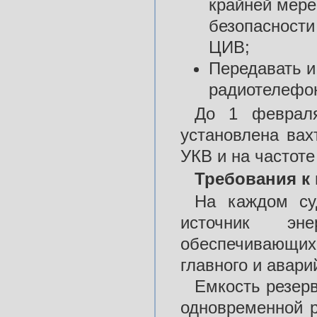
крайней мере
безопасности
ЦИВ;
Передавать и
радиотелефон
До 1 февраля
установлена ва
УКВ и на частоте
Требования к
На каждом су
источник эн
обеспечивающих 
главного и авари
Емкость резерв
одновременной р