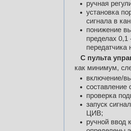
ручная регул
установка по
сигнала в кан
понижение вы
пределах 0,1
передатчика н
С пульта упр
как минимум, сл
включение/вы
составление
проверка под
запуск сигна
ЦИВ;
ручной ввод 
определены э