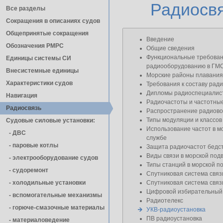
Радиосв
Все разделы
Сокращения в описаниях судов
Общепринятые сокращения
Введение
Обозначения РМРС
Общие сведения
Функциональные требован
Единицы cистемы СИ
радиооборудованию в ГМ
Внесистемные единицы
Морские районы плавания
Характеристики судов
Требования к составу рад
Дипломы радиоспециалис
Навигация
Радиочастоты и частотны
Радиосвязь
Распространение радиов
Типы модуляции и классов
Судовые силовые установки:
Использование частот в м
- ДВС
службе
- паровые котлы
Защита радиочастот бедст
Виды связи в морской под
- электрооборудование судов
Типы станций в морской п
- cудоремонт
Спутниковая система св
- холодильные установки
Спутниковая система св
Цифровой избирательный
- вспомогательные механизмы
Радиотелекс
- горюче-смазочные материалы
УКВ-радиоустановка
ПВ радиоустановка
- материаловедение