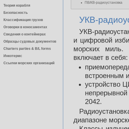
ПВ/КВ-радиоустановка
Теория корабля
Безопасность
УКВ-радиоу
Классификация грузов
Оговорки в коносаментах
УКВ-радиоуста
Сведения о контейнерах
и цифровой изби
Образцы судовых документов
морских миль. 
Charters parties & B/L forms
включает в себя:
Инкотермс
Ссылки морских организаций
приемопереда
встроенным и
устройство Ц
непрерывной
2042.
Радиоустанов
диапазоне морск
Классы излуче