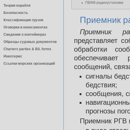
ПВ/КВ-радиоустановка
Теория корабля
Безопасность
Приемник р
Классификация грузов
Оговорки в коносаментах
Приемник р
Сведения о контейнерах
представляет с
Образцы судовых документов
обработки соо
Charters parties & B/L forms
обеспечивает
Инкотермс
Ссылки морских организаций
сообщений, связ
сигналы бедс
бедствия;
сообщения, с
навигационны
прогнозы пог
Приемник РГВ 