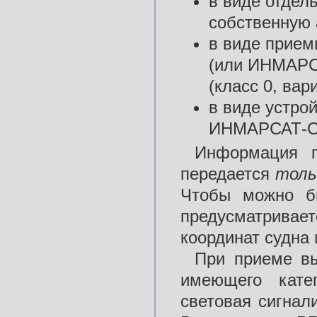
в виде отдел
собственную а
в виде прием
(или ИНМАРСА
(класс 0, вари
в виде устро
ИНМАРСАТ-С (
Информация п
передается
толь
Чтобы можно б
предусматрива
координат судна 
При приеме вы
имеющего кате
световая сигнал