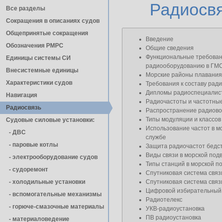
Радиосв
Все разделы
Сокращения в описаниях судов
Общепринятые сокращения
Введение
Обозначения РМРС
Общие сведения
Функциональные требован
Единицы cистемы СИ
радиооборудованию в ГМ
Внесистемные единицы
Морские районы плавания
Характеристики судов
Требования к составу рад
Дипломы радиоспециалис
Навигация
Радиочастоты и частотны
Радиосвязь
Распространение радиов
Типы модуляции и классов
Судовые силовые установки:
Использование частот в м
- ДВС
службе
- паровые котлы
Защита радиочастот бедст
Виды связи в морской под
- электрооборудование судов
Типы станций в морской п
- cудоремонт
Спутниковая система св
- холодильные установки
Спутниковая система св
Цифровой избирательный
- вспомогательные механизмы
Радиотелекс
- горюче-смазочные материалы
УКВ-радиоустановка
ПВ радиоустановка
- материаловедение